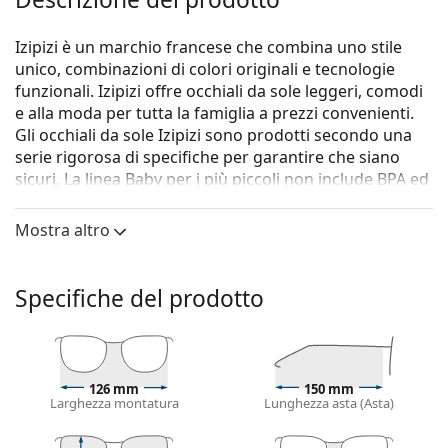
Izipizi è un marchio francese che combina uno stile
unico, combinazioni di colori originali e tecnologie
funzionali. Izipizi offre occhiali da sole leggeri, comodi
e alla moda per tutta la famiglia a prezzi convenienti.
Gli occhiali da sole Izipizi sono prodotti secondo una
serie rigorosa di specifiche per garantire che siano
sicuri. La linea Baby per i più piccoli non include BPA ed
è ipoallergenica. Per determinare la misura corretta
degli occhiali, si consiglia di misurare sempre i
Mostra altro
parametri secondo la figura sottostante, soprattutto
per gli occhiali per bambini.
Specifiche del prodotto
Gli occhiali da sole
Izipizi Sun #G Yellow Honey
sono un
modello unisex.
Vorresti vedere come ti stanno questi occhiali da sole?
Prova la funzione Specchio Virtuale di Lentiamo.
126 mm
150 mm
Larghezza montatura
Lunghezza asta (Asta)
Montatura per occhiali da sole
Il colore giallo della montatura si abbina