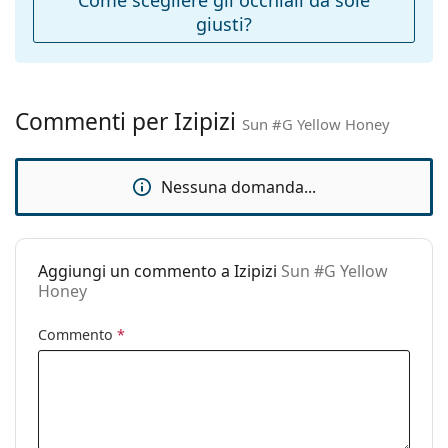
giusti?
Peso:
140 g
Naselli
No
regolabili:
Cerniere a
Sì
Commenti per Izipizi
Sun #G Yellow Honey
molla:
Accessori
Nessuna domanda...
Custodia:
Sì
Panno per
No
pulizia:
Aggiungi un commento a Izipizi
Sun #G Yellow
Altro
Honey
Sesso:
Unisex
Commento
*
Categorie:
Occhiali da sole
Marca:
Izipizi
Utilizzo:
Moda