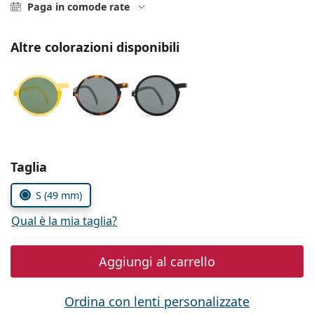
0444 1565390
Gucci
Paga in comode rate
Tutte le soluzioni
Tutte le marche
è online
Persol
Altre colorazioni disponibili
Prada
Tutte le marche
Seleziona i parametri
Taglia
S (49 mm)
Qual è la mia taglia?
Aggiungi al carrello
Ordina con lenti personalizzate