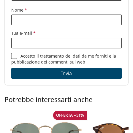
Codice:
Sun #G Yellow Honey
Nome
*
Anche con lenti
Sì
graduate:
Tua e-mail
*
Accetto il
trattamento
dei dati da me forniti e la
pubblicazione dei commenti sul web
Invia
Potrebbe interessarti anche
OFFERTA −51%