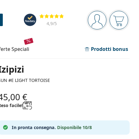
Barra di navigazione
Valutazione
sei connesso
Il carrel
4,9
/5
fferte speciali
Prodotti bonus
Izipizi
SUN #E LIGHT TORTOISE
45,00 €
Reso facile!
In pronta consegna.
Disponibile 10/8