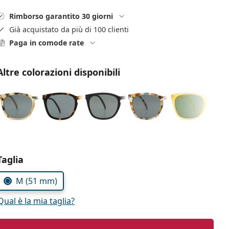
Rimborso garantito 30 giorni
Già acquistato da più di 100 clienti
Paga in comode rate
Altre colorazioni disponibili
Seleziona i parametri
Taglia
M (51 mm)
Qual è la mia taglia?