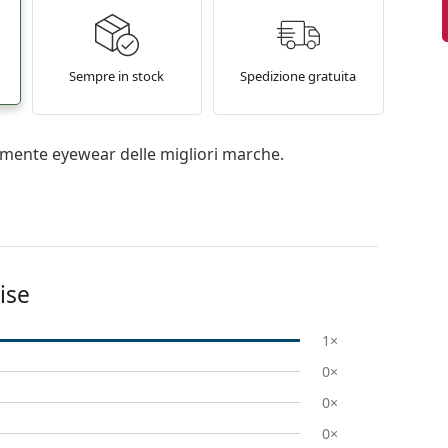
Sempre in stock
Spedizione gratuita
mente eyewear delle migliori marche.
ise
1×
0×
0×
0×