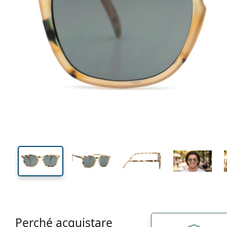
130 mm
Larghezza montatura
Diametr
lente (Cali
41 mm
51 mm
Altezza lente
Diametro lente (Calibro)
Perché acquistare