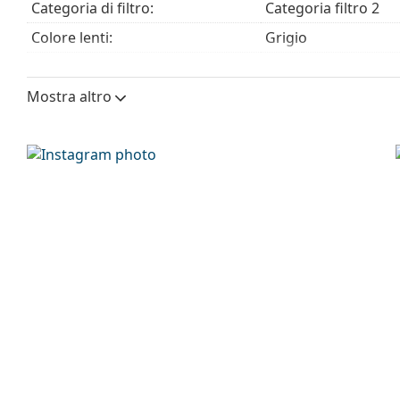
Categoria di filtro:
Categoria filtro 2
Colore lenti:
Grigio
Altezza lente:
41 mm
Mostra altro
Diametro lente (Calibro):
51 mm
Materiale delle lenti:
Plastica
Filtro UV 400:
Sì
Montatura
Forma montatura:
Squadrata
Colore montatura:
Marrone
Materiale montatura:
Plastica
Taglia:
M
Larghezza montatura:
130 mm
Lunghezza asta (Asta):
150 mm
Ponte:
20 mm