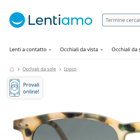
Ricerca
Ho già un account cliente Lentiam
Navigazione del sito
Soluzioni
Tutto sugli acquisti
Lenti a contatto
Occhiali da vista
Occhiali da 
Occhiali da sole
Izipizi
Provali
online!