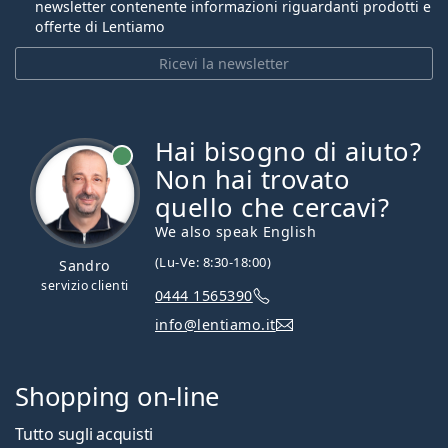
newsletter contenente informazioni riguardanti prodotti e
offerte di Lentiamo
Ricevi la newsletter
Hai bisogno di aiuto?
è online
Non hai trovato
quello che cercavi?
We also speak English
(Lu-Ve: 8:30-18:00)
Sandro
servizio clienti
0444 1565390
info@lentiamo.it
Shopping on-line
Tutto sugli acquisti