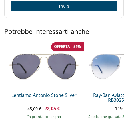
Invia
Potrebbe interessarti anche
OFFERTA −51%
Lentiamo Antonio Stone Silver
Ray-Ban Aviator
RB3025 0
22,05 €
119,9
45,00 €
in pronta consegna
Spedizione gratuita
&
i