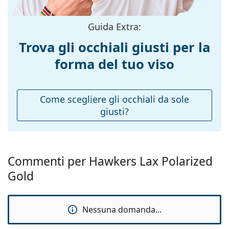
Esplora l'intera gamma di
montatura:
occhiali da sole
e scopri
tantissimi modelli dei migliori marchi.
Taglia:
M
Guida Extra:
Larghezza
139 mm
Trova gli occhiali giusti per la
montatura:
forma del tuo viso
Lunghezza asta
140 mm
(Asta):
Ponte:
14 mm
Come scegliere gli occhiali da sole
giusti?
Peso:
105 g
Naselli
Sì
regolabili:
Cerniere a
No
Commenti per Hawkers Lax Polarized
molla:
Gold
Accessori
Custodia:
No
Nessuna domanda...
Panno per
No
pulizia: