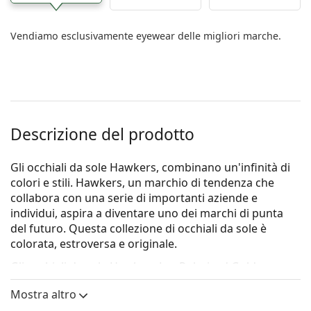
Vendiamo esclusivamente eyewear delle migliori marche.
Descrizione del prodotto
Gli occhiali da sole Hawkers, combinano un'infinità di
colori e stili. Hawkers, un marchio di tendenza che
collabora con una serie di importanti aziende e
individui, aspira a diventare uno dei marchi di punta
del futuro. Questa collezione di occhiali da sole è
colorata, estroversa e originale.
Gli occhiali da sole
Hawkers Lax Polarized Gold
sono
un modello unisex.
Mostra altro
Vorresti vedere come ti stanno questi occhiali da sole?