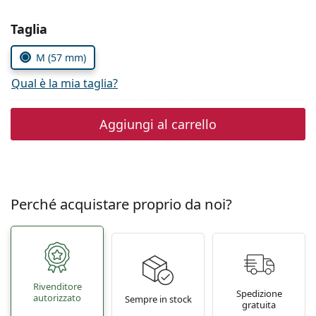
0444 1565390
Gucci
Tutte le soluzioni
Tutte le marche
Seleziona i parametri
Taglia
è online
Persol
M (57 mm)
Prada
Qual è la mia taglia?
Tutte le marche
Aggiungi al carrello
Perché acquistare proprio da noi?
Rivenditore
Spedizione
autorizzato
Sempre in stock
gratuita