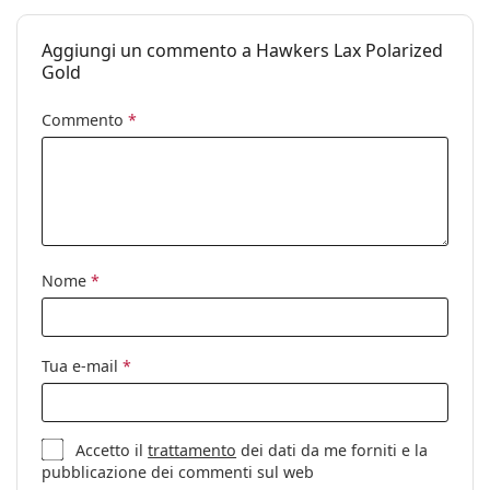
Altro
Aggiungi un commento a Hawkers Lax Polarized
Sesso:
Unisex
Gold
Categorie:
Occhiali da sole
Commento
*
Marca:
Hawkers
Utilizzo:
Moda
Codice:
Lax-Polarized Gold
Nome
*
Tua e-mail
*
Accetto il
trattamento
dei dati da me forniti e la
pubblicazione dei commenti sul web