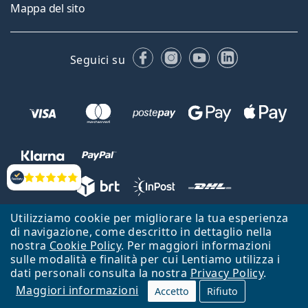
Mappa del sito
Facebook
Instagram
YouTube
LinkedIn
Seguici su
Valutazione
Utilizziamo cookie per migliorare la tua esperienza
Lentiamo s.r.o., Vídeňská 12, 37833 Nová Bystřice, Repubblica Ceca.
di navigazione, come descritto in dettaglio nella
Partita IVA: CZ26104784
nostra
Cookie Policy
. Per maggiori informazioni
sulle modalità e finalità per cui Lentiamo utilizza i
Torna alla Home Page
Vai all'inizio
dati personali consulta la nostra
Privacy Policy
.
Maggiori informazioni
Il sito Lentiamo.it è proprietà di Lentiamo s.r.o., che ne detiene la
Accetto
Rifiuto
gestione.
Online - per te - da 18 anni!