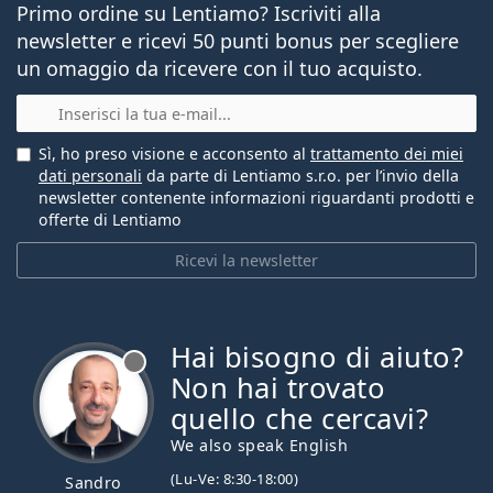
Primo ordine su Lentiamo? Iscriviti alla
newsletter e ricevi 50 punti bonus per scegliere
un omaggio da ricevere con il tuo acquisto.
E-mail
Sì, ho preso visione e acconsento al
trattamento dei miei
dati personali
da parte di Lentiamo s.r.o. per l’invio della
newsletter contenente informazioni riguardanti prodotti e
offerte di Lentiamo
Ricevi la newsletter
Hai bisogno di aiuto?
è offline
Non hai trovato
quello che cercavi?
We also speak English
(Lu-Ve: 8:30-18:00)
Sandro