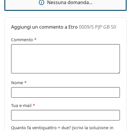
Nessuna domanda...
Custodia:
Sì
Panno per
Sì
pulizia:
Aggiungi un commento a Etro
0009/S PJP GB 50
Altro
Commento
*
Sesso:
Donna
Categorie:
Occhiali da sole
Marca:
Etro
Utilizzo:
Moda
Codice:
0009/S PJP GB 50
Nome
*
Tua e-mail
*
Quanto fa ventiquattro + due? (scrivi la soluzione in