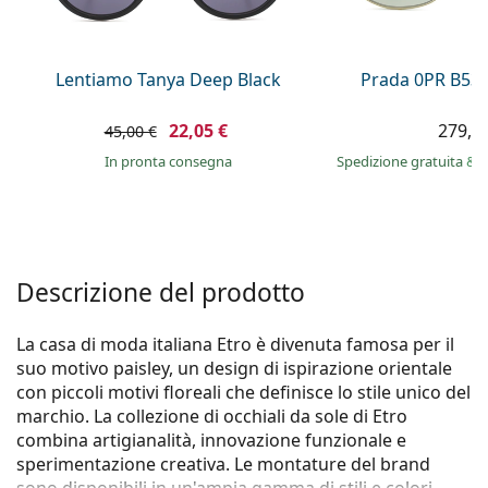
è offline
Persol
Prada
Lentiamo Tanya Deep Black
Prada 0PR B53
Tutte le marche
22,05 €
279,9
45,00 €
in pronta consegna
Spedizione gratuita
&
i
Descrizione del prodotto
La casa di moda italiana Etro è divenuta famosa per il
suo motivo paisley, un design di ispirazione orientale
con piccoli motivi floreali che definisce lo stile unico del
marchio. La collezione di occhiali da sole di Etro
combina artigianalità, innovazione funzionale e
sperimentazione creativa. Le montature del brand