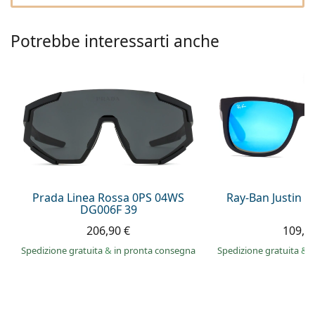
è offline
Persol
Prada
Potrebbe interessarti anche
Tutte le marche
Prada Linea Rossa 0PS 04WS
Ray-Ban Justin 
DG006F 39
206,90 €
109,9
Spedizione gratuita
&
in pronta consegna
Spedizione gratuita
&
i