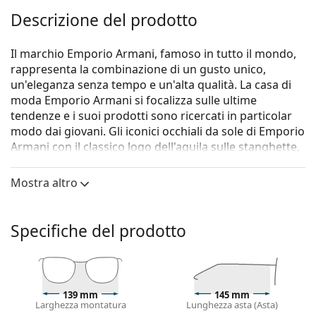
Descrizione del prodotto
Il marchio Emporio Armani, famoso in tutto il mondo,
rappresenta la combinazione di un gusto unico,
un'eleganza senza tempo e un'alta qualità. La casa di
moda Emporio Armani si focalizza sulle ultime
tendenze e i suoi prodotti sono ricercati in particolar
modo dai giovani. Gli iconici occhiali da sole di Emporio
Armani con il classico logo dell'aquila sulle stanghette,
sono un ottimo accessorio per tutti gli appassionati di
moda.
Mostra altro
Gli occhiali da sole
Emporio Armani EA 4223U 526187
56
sono un modello da uomo.
Specifiche del prodotto
Montatura per occhiali da sole
Il colore rosso della montatura si abbina
perfettamente a un sottotono di pelle caldo e capelli
neri, castano scuro, bianchi o grigi.
139 mm
145 mm
Larghezza montatura
Lunghezza asta (Asta)
Occhiali da sole con montature rettangolari
sono la