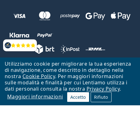
Valutazione
Utilizziamo cookie per migliorare la tua esperienza
Lentiamo s.r.o., Vídeňská 12, 37833 Nová Bystřice, Repubblica Ceca.
di navigazione, come descritto in dettaglio nella
Partita IVA: CZ26104784
nostra
Cookie Policy
. Per maggiori informazioni
sulle modalità e finalità per cui Lentiamo utilizza i
Torna alla Home Page
Vai all'inizio
dati personali consulta la nostra
Privacy Policy
.
Maggiori informazioni
Il sito Lentiamo.it è proprietà di Lentiamo s.r.o., che ne detiene la
Accetto
Rifiuto
gestione.
Online - per te - da 18 anni!