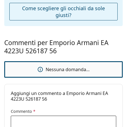
Ponte:
18 mm
Come scegliere gli occhiali da sole
giusti?
Peso:
75 g
Naselli
No
regolabili:
Cerniere a
No
Commenti per Emporio Armani EA
molla:
4223U 526187 56
Accessori
Custodia:
Sì
Nessuna domanda...
Panno per
Sì
pulizia:
Altro
Aggiungi un commento a Emporio Armani EA
Sesso:
Uomo
4223U 526187 56
Categorie:
Occhiali da sole
Commento
*
Marca:
Emporio Armani