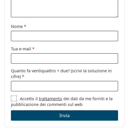
Utilizzo:
Moda
Codice:
0DX4003 344171 50
Nome
*
Tua e-mail
*
Quanto fa ventiquattro + due? (scrivi la soluzione in
cifre)
*
Accetto il
trattamento
dei dati da me forniti e la
pubblicazione dei commenti sul web
Invia