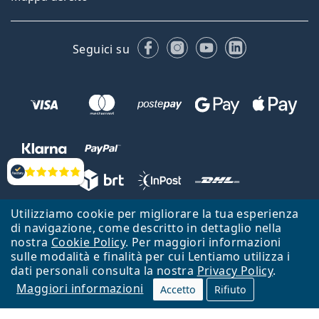
Facebook
Instagram
YouTube
LinkedIn
Seguici su
Valutazione
Utilizziamo cookie per migliorare la tua esperienza
Lentiamo s.r.o., Vídeňská 12, 37833 Nová Bystřice, Repubblica Ceca.
di navigazione, come descritto in dettaglio nella
Partita IVA: CZ26104784
nostra
Cookie Policy
. Per maggiori informazioni
sulle modalità e finalità per cui Lentiamo utilizza i
Torna alla Home Page
Vai all'inizio
dati personali consulta la nostra
Privacy Policy
.
Maggiori informazioni
Il sito Lentiamo.it è proprietà di Lentiamo s.r.o., che ne detiene la
Accetto
Rifiuto
gestione.
Online - per te - da 18 anni!