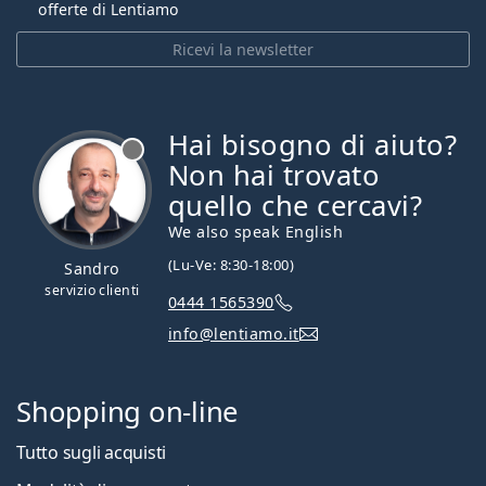
offerte di Lentiamo
Ricevi la newsletter
Hai bisogno di aiuto?
è offline
Non hai trovato
quello che cercavi?
We also speak English
(Lu-Ve: 8:30-18:00)
Sandro
servizio clienti
0444 1565390
info@lentiamo.it
Shopping on-line
Tutto sugli acquisti