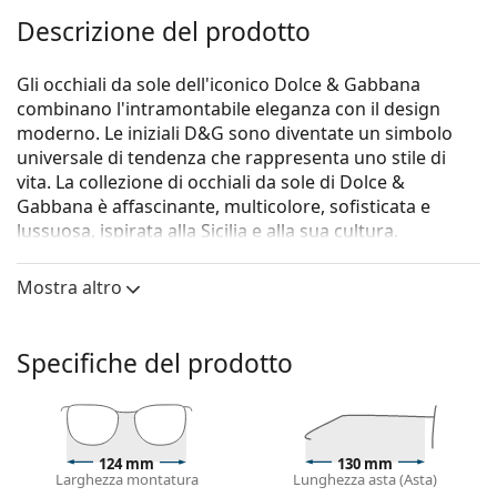
Descrizione del prodotto
Gli occhiali da sole dell'iconico Dolce & Gabbana
combinano l'intramontabile eleganza con il design
moderno. Le iniziali D&G sono diventate un simbolo
universale di tendenza che rappresenta uno stile di
vita. La collezione di occhiali da sole di Dolce &
Gabbana è affascinante, multicolore, sofisticata e
lussuosa, ispirata alla Sicilia e alla sua cultura.
La collezione di occhiali di Dolce & Gabbana è trendy,
Mostra altro
colorata, sofisticata, lussuosa, e trae la sua ispirazione
dalla Sicilia e dalla sua cultura.
Gli occhiali da sole
Dolce & Gabbana Kids 0DX 4003
Specifiche del prodotto
344171 50
sono un modello per bambini.
Montatura per occhiali da sole
Il colore verde della montatura si abbina
124 mm
130 mm
perfettamente a un sottotono di pelle freddo e
Larghezza montatura
Lunghezza asta (Asta)