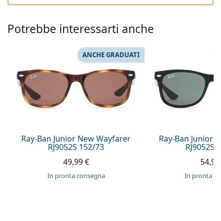
è offline
Persol
Prada
Potrebbe interessarti anche
Tutte le marche
ANCHE GRADUATI
Ray-Ban Junior New Wayfarer
Ray-Ban Junior 
RJ9052S 152/73
RJ9052S 
49,99 €
54,99
in pronta consegna
in pronta c