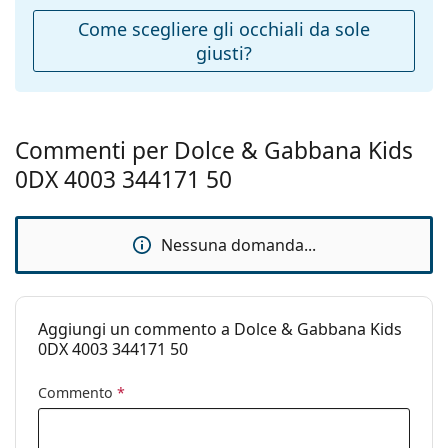
Ponte:
14 mm
Come scegliere gli occhiali da sole
giusti?
Peso:
107 g
Naselli
No
regolabili:
Cerniere a
No
Commenti per Dolce & Gabbana Kids
molla:
0DX 4003 344171 50
Accessori
Custodia:
Sì
Nessuna domanda...
Panno per
Sì
pulizia:
Altro
Aggiungi un commento a Dolce & Gabbana Kids
Sesso:
Bambino
0DX 4003 344171 50
Categorie:
Occhiali da sole
Commento
*
Marca:
Dolce & Gabbana