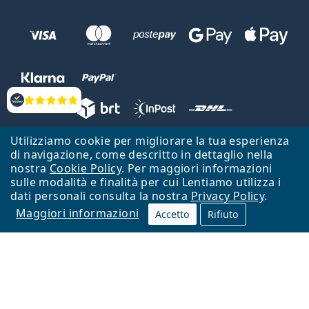
Valutazione
Utilizziamo cookie per migliorare la tua esperienza
Lentiamo s.r.o., Vídeňská 12, 37833 Nová Bystřice, Repubblica Ceca.
di navigazione, come descritto in dettaglio nella
Partita IVA: CZ26104784
nostra
Cookie Policy
. Per maggiori informazioni
sulle modalità e finalità per cui Lentiamo utilizza i
Torna alla Home Page
Vai all'inizio
dati personali consulta la nostra
Privacy Policy
.
Maggiori informazioni
Il sito Lentiamo.it è proprietà di Lentiamo s.r.o., che ne detiene la
Accetto
Rifiuto
gestione.
Online - per te - da 18 anni!