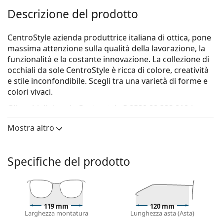
Descrizione del prodotto
CentroStyle azienda produttrice italiana di ottica, pone
massima attenzione sulla qualità della lavorazione, la
funzionalità e la costante innovazione. La collezione di
occhiali da sole CentroStyle è ricca di colore, creatività
e stile inconfondibile. Scegli tra una varietà di forme e
colori vivaci.
Gli occhiali da sole
Centrostyle S 0580 00 228 010 (per
età 6–10 anni)
sono un modello per bambini.
Mostra altro
Montatura per occhiali da sole
Il colore nero della montatura si abbina
Specifiche del prodotto
perfettamente a un sottotono di pelle freddo e
capelli biondo chiaro, castano chiaro o nero.
Occhiali da sole con montature rettangolari
sono la
scelta ideale per chi ha una forma del viso ovale
o rotonda.
119 mm
120 mm
Larghezza montatura
Lunghezza asta (Asta)
La montatura di questi occhiali da sole è realizzata