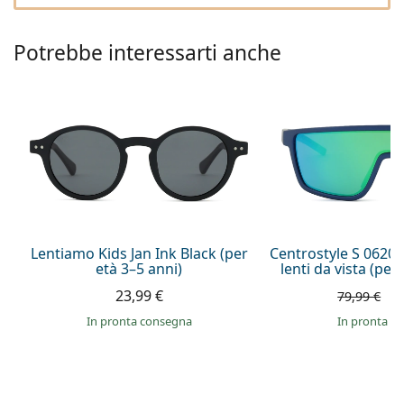
è offline
Persol
Prada
Potrebbe interessarti anche
Tutte le marche
Lentiamo Kids Jan Ink Black (per
Centrostyle S 0620 0
età 3–5 anni)
lenti da vista (per 
23,99 €
5
79,99 €
in pronta consegna
in pronta c