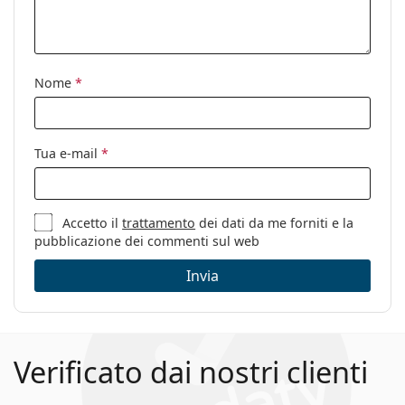
Età:
6–10 anni
Categorie:
Occhiali da sole
Marca:
Centrostyle S.p.A
Nome
*
Utilizzo:
Sport
Sport:
Golf, Ciclismo, Corsa,
Escursionismo, Mountain biking
Tua e-mail
*
Codice:
S 0580 00 228 010
Accetto il
trattamento
dei dati da me forniti e la
pubblicazione dei commenti sul web
Invia
Verificato dai nostri clienti