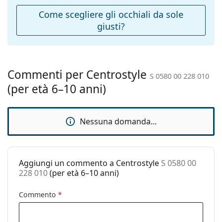
tantissimi modelli dei migliori marchi.
montatura:
Come scegliere gli occhiali da sole
Lunghezza asta
120 mm
giusti?
(Asta):
Ponte:
15 mm
Peso:
45 g
Commenti per Centrostyle
S 0580 00 228 010
Naselli
No
(per età 6–10 anni)
regolabili:
Cerniere a
No
molla:
Nessuna domanda...
Accessori
Custodia:
No
Aggiungi un commento a Centrostyle
S 0580 00
Panno per
Sì
228 010
(per età 6–10 anni)
pulizia:
Altro
Commento
*
Sesso:
Bambino