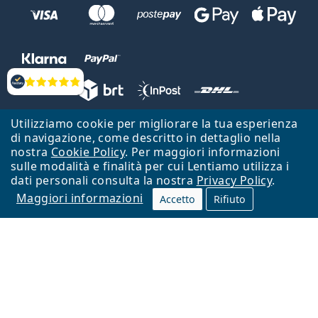
Valutazione
Utilizziamo cookie per migliorare la tua esperienza
Lentiamo s.r.o., Vídeňská 12, 37833 Nová Bystřice, Repubblica Ceca.
di navigazione, come descritto in dettaglio nella
Partita IVA: CZ26104784
nostra
Cookie Policy
. Per maggiori informazioni
sulle modalità e finalità per cui Lentiamo utilizza i
Torna alla Home Page
Vai all'inizio
dati personali consulta la nostra
Privacy Policy
.
Maggiori informazioni
Il sito Lentiamo.it è proprietà di Lentiamo s.r.o., che ne detiene la
Accetto
Rifiuto
gestione.
Online - per te - da 18 anni!