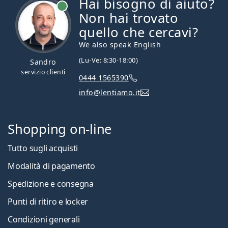
Hai bisogno di aiuto?
è online
Non hai trovato
quello che cercavi?
We also speak English
(Lu-Ve: 8:30-18:00)
Sandro
servizio clienti
0444 1565390
info@lentiamo.it
Shopping on-line
Tutto sugli acquisti
Modalità di pagamento
Spedizione e consegna
Punti di ritiro e locker
Condizioni generali