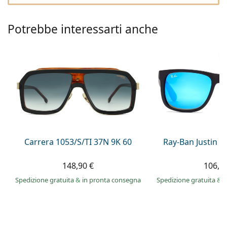
0444 1565390
Gucci
Tutte le soluzioni
Tutte le marche
è online
Persol
Potrebbe interessarti anche
Prada
Tutte le marche
Carrera 1053/S/TI 37N 9K 60
Ray-Ban Justin 
148,90 €
106,9
Spedizione gratuita
&
in pronta consegna
Spedizione gratuita
&
i