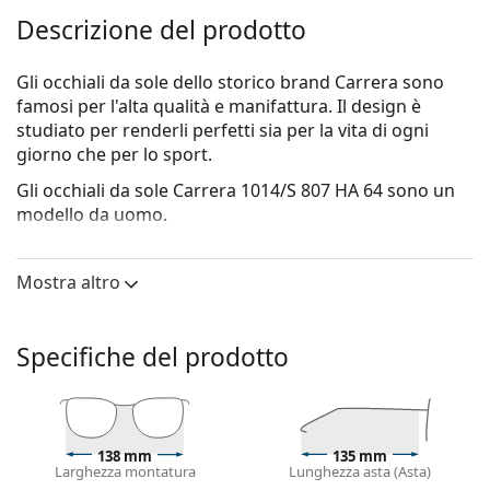
Descrizione del prodotto
Gli occhiali da sole dello storico brand Carrera sono
famosi per l'alta qualità e manifattura. Il design è
studiato per renderli perfetti sia per la vita di ogni
giorno che per lo sport.
Gli occhiali da sole
Carrera 1014/S 807 HA 64
sono un
modello da uomo.
Vorresti vedere come ti stanno questi occhiali da sole?
Prova la funzione Specchio Virtuale di Lentiamo.
Mostra altro
Montatura per occhiali da sole
Il colore nero della montatura si abbina
Specifiche del prodotto
perfettamente a un sottotono di pelle freddo e
capelli biondo chiaro, castano chiaro o nero.
Occhiali da sole con montature rettangolari
sono la
scelta ideale per chi ha una forma del viso ovale
138 mm
135 mm
o rotonda.
Larghezza montatura
Lunghezza asta (Asta)