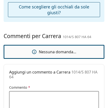
Ponte:
10 mm
Come scegliere gli occhiali da sole
giusti?
Peso:
215 g
Naselli
No
regolabili:
Cerniere a
No
Commenti per Carrera
1014/S 807 HA 64
molla:
Accessori
Nessuna domanda...
Custodia:
Sì
Panno per
Sì
pulizia:
Aggiungi un commento a Carrera
1014/S 807 HA
Altro
64
Sesso:
Uomo
Commento
*
Categorie:
Occhiali da sole
Marca:
Carrera