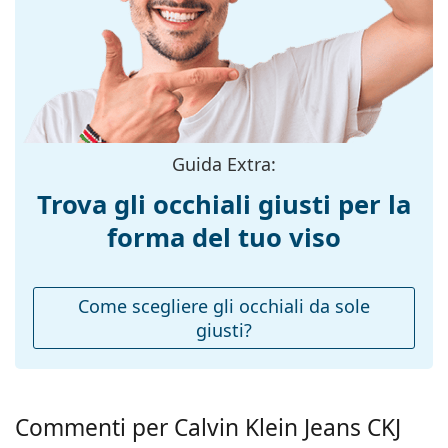
montatura:
tantissimi modelli dei migliori marchi.
Colore
Verde
montatura:
Materiale
Metallo/Plastica
montatura:
Taglia:
M
Guida Extra:
Larghezza
131 mm
Trova gli occhiali giusti per la
montatura:
forma del tuo viso
Lunghezza asta
145 mm
(Asta):
Ponte:
20 mm
Come scegliere gli occhiali da sole
giusti?
Peso:
150 g
Naselli
Sì
regolabili:
Cerniere a
No
Commenti per Calvin Klein Jeans CKJ
molla: