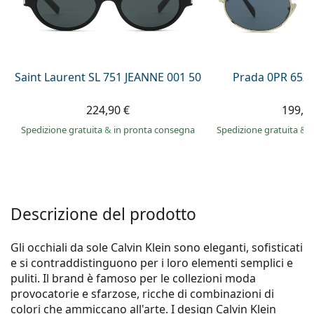
è offline
Persol
Prada
Tutte le marche
Saint Laurent SL 751 JEANNE 001 50
Prada 0PR 65Z
224,90 €
199,9
Spedizione gratuita
&
in pronta consegna
Spedizione gratuita
&
i
Descrizione del prodotto
Gli occhiali da sole Calvin Klein sono eleganti, sofisticati
e si contraddistinguono per i loro elementi semplici e
puliti. Il brand è famoso per le collezioni moda
provocatorie e sfarzose, ricche di combinazioni di
colori che ammiccano all'arte. I design Calvin Klein