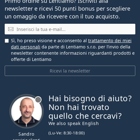
Primo ordine su Lentiamo? Iscriviti alla
newsletter e ricevi 50 punti bonus per scegliere
un omaggio da ricevere con il tuo acquisto.
E-mail
Sì, ho preso visione e acconsento al
trattamento dei miei
dati personali
da parte di Lentiamo s.r.o. per l’invio della
newsletter contenente informazioni riguardanti prodotti e
offerte di Lentiamo
Ricevi la newsletter
Hai bisogno di aiuto?
è offline
Non hai trovato
quello che cercavi?
We also speak English
(Lu-Ve: 8:30-18:00)
Sandro