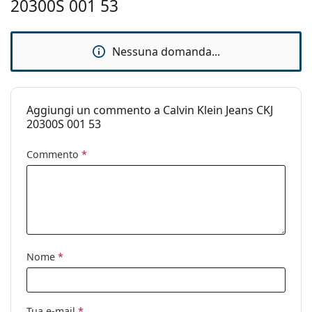
20300S 001 53
Accessori
Custodia:
Sì
Nessuna domanda...
Panno per
No
pulizia:
Altro
Aggiungi un commento a Calvin Klein Jeans CKJ
Sesso:
Donna
20300S 001 53
Categorie:
Occhiali da sole
Commento
*
Marca:
Calvin Klein
Utilizzo:
Moda
Codice:
CKJ20300S 001 53
Nome
*
Tua e-mail
*