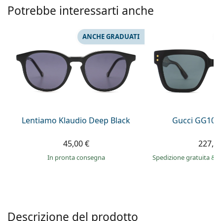
è offline
Persol
Potrebbe interessarti anche
Prada
ANCHE GRADUATI
Tutte le marche
Lentiamo Klaudio Deep Black
Gucci GG108
45,00 €
227,9
in pronta consegna
Spedizione gratuita
&
i
Descrizione del prodotto