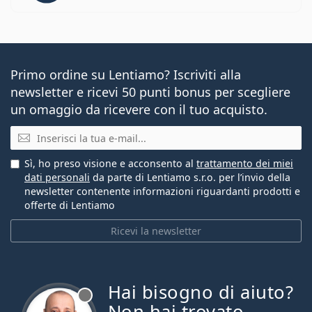
Primo ordine su Lentiamo? Iscriviti alla
newsletter e ricevi 50 punti bonus per scegliere
un omaggio da ricevere con il tuo acquisto.
E-mail
Sì, ho preso visione e acconsento al
trattamento dei miei
dati personali
da parte di Lentiamo s.r.o. per l’invio della
newsletter contenente informazioni riguardanti prodotti e
offerte di Lentiamo
Ricevi la newsletter
Hai bisogno di aiuto?
è offline
Non hai trovato