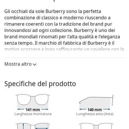
Gli occhiali da sole Burberry sono la perfetta
combinazione di classico e moderno riuscendo a
rimanere coerenti con la tradizione del brand pur
innovandosi ad ogni collezione. Burberry è uno dei
brand mondiali rinomati per l'alta qualità e l'eleganza
senza tempo. Il marchio di fabbrica di Burberry è il
motivo scozzese e logo raffigurante un cavaliere con la
lancia a cavallo. La collezione di occhiali da sole di
Burberry è unica grazie al design, lo stile e il numero di
Mostra altro
combinazioni di colori: accessori adatti per ogni
occasione.
Specifiche del prodotto
Gli occhiali da sole
Burberry 0BE4432U 411387 54
sono
un modello unisex.
Vorresti vedere come ti stanno questi occhiali da sole?
Prova la funzione Specchio Virtuale di Lentiamo.
141 mm
140 mm
Larghezza montatura
Lunghezza asta (Asta)
Montatura per occhiali da sole
Il colore nero della montatura si abbina