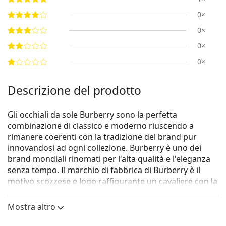
0×
0×
0×
0×
Descrizione del prodotto
Gli occhiali da sole Burberry sono la perfetta
combinazione di classico e moderno riuscendo a
rimanere coerenti con la tradizione del brand pur
innovandosi ad ogni collezione. Burberry è uno dei
brand mondiali rinomati per l'alta qualità e l'eleganza
senza tempo. Il marchio di fabbrica di Burberry è il
motivo scozzese e logo raffigurante un cavaliere con la
lancia a cavallo. La collezione di occhiali da sole di
Burberry è unica grazie al design, lo stile e il numero di
Mostra altro
combinazioni di colori: accessori adatti per ogni
occasione.