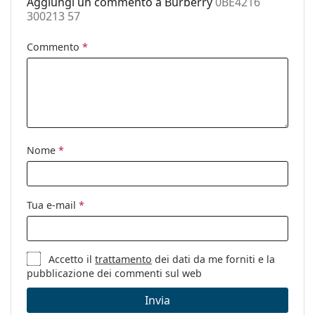
Aggiungi un commento a Burberry
0BE4216
Altro
300213 57
Sesso:
Donna
Commento
*
Categorie:
Occhiali da sole
Marca:
Burberry
Utilizzo:
Moda
Codice:
0BE4216 300213 57
Nome
*
Tua e-mail
*
Accetto il
trattamento
dei dati da me forniti e la
pubblicazione dei commenti sul web
Invia