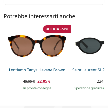
Potrebbe interessarti anche
OFFERTA −51%
Lentiamo Tanya Havana Brown
Saint Laurent SL 7
22,05 €
224,9
45,00 €
in pronta consegna
Spedizione gratuita
&
i