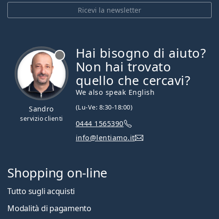
Ricevi la newsletter
Hai bisogno di aiuto?
è offline
Non hai trovato
quello che cercavi?
We also speak English
(Lu-Ve: 8:30-18:00)
Sandro
servizio clienti
0444 1565390
info@lentiamo.it
Shopping on-line
Tutto sugli acquisti
Modalità di pagamento