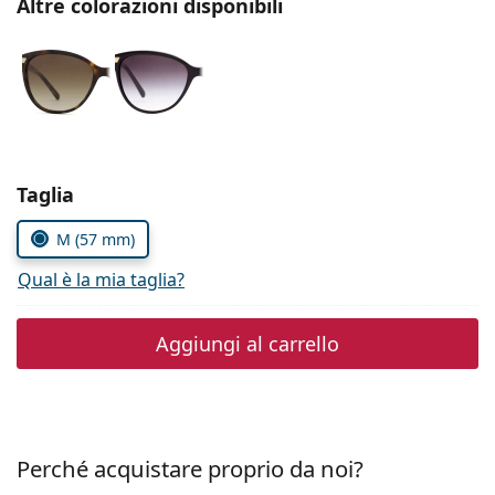
Altre colorazioni disponibili
è offline
Persol
Prada
Tutte le marche
Seleziona i parametri
Taglia
M (57 mm)
Qual è la mia taglia?
Aggiungi al carrello
Perché acquistare proprio da noi?