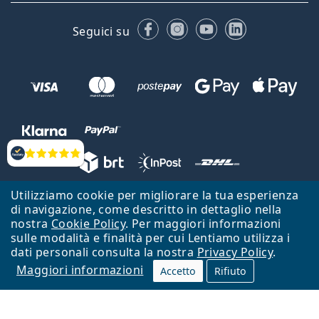
Facebook
Instagram
YouTube
LinkedIn
Seguici su
Valutazione
Utilizziamo cookie per migliorare la tua esperienza
Lentiamo s.r.o., Vídeňská 12, 37833 Nová Bystřice, Repubblica Ceca.
di navigazione, come descritto in dettaglio nella
Partita IVA: CZ26104784
nostra
Cookie Policy
. Per maggiori informazioni
sulle modalità e finalità per cui Lentiamo utilizza i
Torna alla Home Page
Vai all'inizio
dati personali consulta la nostra
Privacy Policy
.
Maggiori informazioni
Il sito Lentiamo.it è proprietà di Lentiamo s.r.o., che ne detiene la
Accetto
Rifiuto
gestione.
Online - per te - da 18 anni!