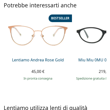
è offline
Persol
Potrebbe interessarti anche
Prada
BESTSELLER
Tutte le marche
Lentiamo Andrea Rose Gold
Miu Miu 0MU 09
45,00 €
219,9
in pronta consegna
Spedizione gratuita
&
Lentiamo utilizza lenti di qualità