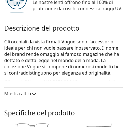
Le nostre lenti offrono fino al 100% di
protezione dai rischi connessi ai raggi UV.
Descrizione del prodotto
Gli occhiali da vista firmati Vogue sono l'accessorio
ideale per chi non vuole passare inosservato. Il nome
del brand rende omaggio al famoso magazine che ha
dettato e detta legge nel mondo della moda. La
collezione Vogue si compone di numerosi modelli che
si contraddistinguono per eleganza ed originalità.
Gli occhiali
Vogue 0VO5276 2864 51
sono un modello
da donna.
Mostra altro
Vorresti vedere come ti stanno questi occhiali? Prova la
funzione Specchio Virtuale di Lentiamo.
Specifiche del prodotto
Montatura per occhiali
Il colore rosa della montatura si abbina