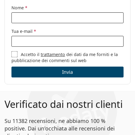
Cerniere a
No
Nome
*
molla:
Clip-on:
No
Accessori
Tua e-mail
*
Custodia:
Sì
Panno per
Sì
Accetto il
trattamento
dei dati da me forniti e la
pulizia:
pubblicazione dei commenti sul web
Altro
Invia
Sesso:
Donna
Categorie:
Occhiali da vista
Marca:
Vogue
Verificato dai nostri clienti
Codice:
0VO5276 2864 51
Su 11382 recensioni, ne abbiamo 100 %
positive. Dai un'occhiata alle recensioni dei