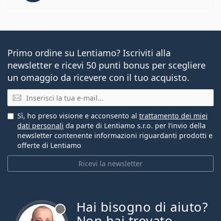
Primo ordine su Lentiamo? Iscriviti alla
newsletter e ricevi 50 punti bonus per scegliere
un omaggio da ricevere con il tuo acquisto.
E-mail
Sì, ho preso visione e acconsento al
trattamento dei miei
dati personali
da parte di Lentiamo s.r.o. per l’invio della
newsletter contenente informazioni riguardanti prodotti e
offerte di Lentiamo
Ricevi la newsletter
Hai bisogno di aiuto?
è offline
Non hai trovato