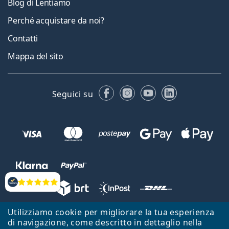
Blog di Lentiamo
Perché acquistare da noi?
Contatti
Mappa del sito
Facebook
Instagram
YouTube
LinkedIn
Seguici su
Valutazione
Utilizziamo cookie per migliorare la tua esperienza
Lentiamo s.r.o., Vídeňská 12, 37833 Nová Bystřice, Repubblica Ceca.
di navigazione, come descritto in dettaglio nella
Partita IVA: CZ26104784