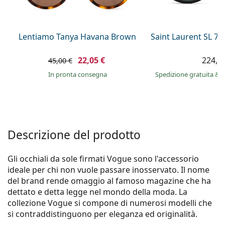
è offline
Persol
Prada
Lentiamo Tanya Havana Brown
Saint Laurent SL 7
Tutte le marche
22,05 €
224,9
45,00 €
in pronta consegna
Spedizione gratuita
&
i
Descrizione del prodotto
Gli occhiali da sole firmati Vogue sono l'accessorio
ideale per chi non vuole passare inosservato. Il nome
del brand rende omaggio al famoso magazine che ha
dettato e detta legge nel mondo della moda. La
collezione Vogue si compone di numerosi modelli che
si contraddistinguono per eleganza ed originalità.