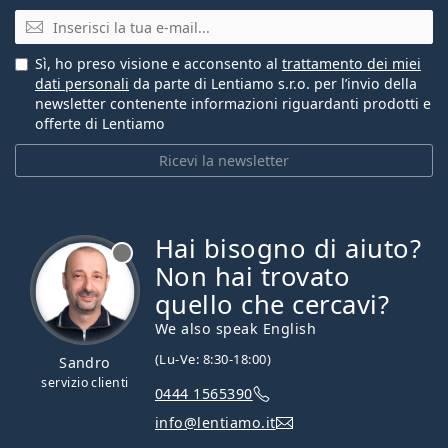
E-mail
Sì, ho preso visione e acconsento al
trattamento dei miei
dati personali
da parte di Lentiamo s.r.o. per l’invio della
newsletter contenente informazioni riguardanti prodotti e
offerte di Lentiamo
Ricevi la newsletter
Hai bisogno di aiuto?
è offline
Non hai trovato
quello che cercavi?
We also speak English
(Lu-Ve: 8:30-18:00)
Sandro
servizio clienti
0444 1565390
info@lentiamo.it