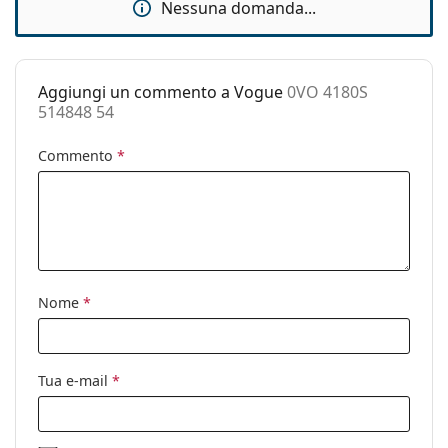
Nessuna domanda...
Custodia:
Sì
Panno per
Sì
pulizia:
Aggiungi un commento a Vogue
0VO 4180S
Altro
514848 54
Sesso:
Donna
Commento
*
Categorie:
Occhiali da sole
Marca:
Vogue
Utilizzo:
Moda
Codice:
0VO 4180S 514848 54
Nome
*
Tua e-mail
*