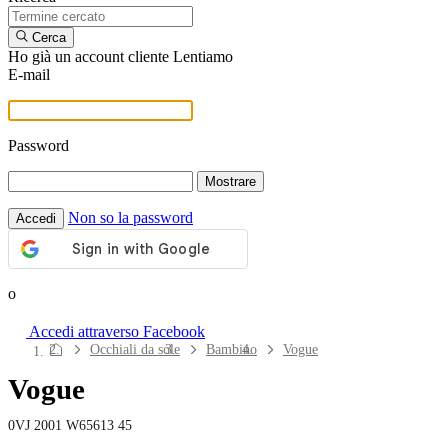
Cerca
Ho già un account cliente Lentiamo
E-mail
Password
Mostrare
Non so la password
Accedi
o
Accedi attraverso Facebook
Navigazione
Occhiali da sole
Bambino
Vogue
del
Vogue
sito
Lenti a contatto
0VJ 2001 W65613 45