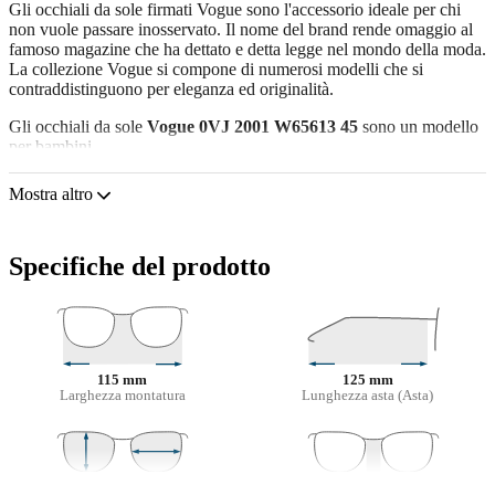
Gli occhiali da sole firmati Vogue sono l'accessorio ideale per chi
non vuole passare inosservato. Il nome del brand rende omaggio al
famoso magazine che ha dettato e detta legge nel mondo della moda.
La collezione Vogue si compone di numerosi modelli che si
contraddistinguono per eleganza ed originalità.
Gli occhiali da sole
Vogue 0VJ 2001 W65613 45
sono un modello
per bambini.
Vorresti vedere come ti stanno questi occhiali da sole? Prova la
Mostra altro
funzione Specchio Virtuale di Lentiamo.
Montatura per occhiali da sole
Specifiche del prodotto
Il colore marrone della montatura si abbina perfettamente a un
sottotono di pelle caldo e capelli castano chiaro, nero
o biondo scuro.
Occhiali da sole con montature Cat Eye
sono la scelta ideale per
chi ha un viso ovale, a forma di cuore o a forma di diamante.
La montatura di questi occhiali da sole è realizzata in plastica di
115 mm
125 mm
Larghezza montatura
Lunghezza asta (Asta)
alta qualità, materiale che offre durevolezza e comfort.
Lenti per occhiali da sole
Le lenti marroni bloccano leggermente la luce blu, filtrano
i riflessi e garantiscono una visione più nitida. Sono versatili e
35 mm
45 mm
17 mm