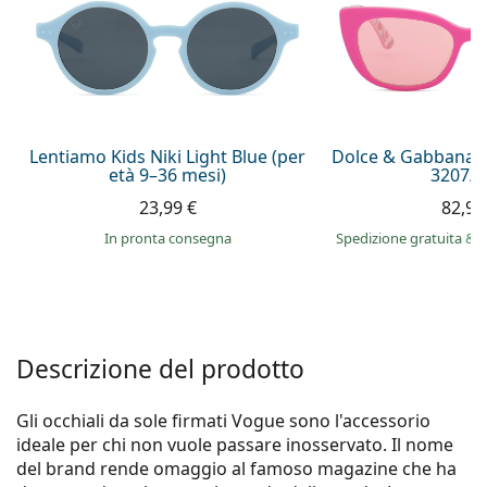
è offline
Persol
Prada
Tutte le marche
Lentiamo Kids Niki Light Blue (per
Dolce & Gabbana J
età 9–36 mesi)
3207/Z
23,99 €
82,99
in pronta consegna
Spedizione gratuita
&
i
Descrizione del prodotto
Gli occhiali da sole firmati Vogue sono l'accessorio
ideale per chi non vuole passare inosservato. Il nome
del brand rende omaggio al famoso magazine che ha