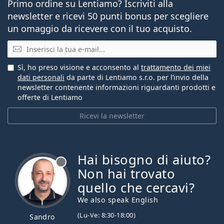
Primo ordine su Lentiamo? Iscriviti alla
newsletter e ricevi 50 punti bonus per scegliere
un omaggio da ricevere con il tuo acquisto.
E-mail
Sì, ho preso visione e acconsento al
trattamento dei miei
dati personali
da parte di Lentiamo s.r.o. per l’invio della
newsletter contenente informazioni riguardanti prodotti e
offerte di Lentiamo
Ricevi la newsletter
Hai bisogno di aiuto?
è offline
Non hai trovato
quello che cercavi?
We also speak English
(Lu-Ve: 8:30-18:00)
Sandro