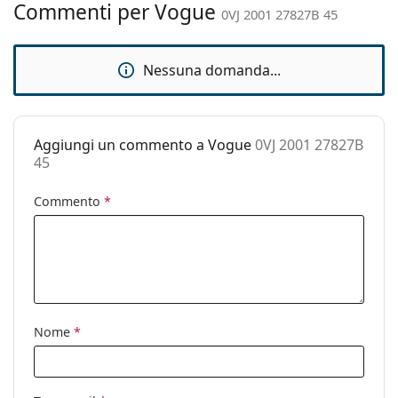
Accessori
Commenti per Vogue
0VJ 2001 27827B 45
Custodia:
Sì
Panno per
Sì
Nessuna domanda...
pulizia:
Altro
Sesso:
Bambino
Aggiungi un commento a Vogue
0VJ 2001 27827B
45
Categorie:
Occhiali da sole
Marca:
Vogue
Commento
*
Utilizzo:
Moda
Codice:
0VJ 2001 27827B 45
Nome
*