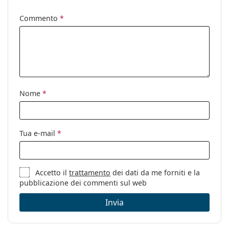
Categorie:
Occhiali da sole
Commento
*
Marca:
Versace
Utilizzo:
Moda
Codice:
0VE4441 GB1/87 55
Nome
*
Tua e-mail
*
Accetto il
trattamento
dei dati da me forniti e la
pubblicazione dei commenti sul web
Invia