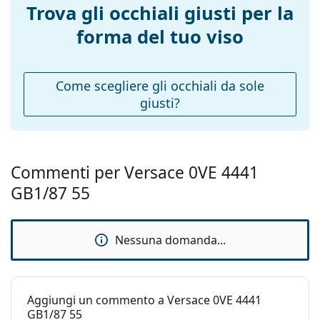
Larghezza
142 mm
Trova gli occhiali giusti per la
montatura:
forma del tuo viso
Lunghezza asta
140 mm
(Asta):
Ponte:
20 mm
Come scegliere gli occhiali da sole
giusti?
Peso:
350 g
Naselli
No
regolabili:
Cerniere a
No
Commenti per Versace 0VE 4441
molla:
GB1/87 55
Accessori
Custodia:
Sì
Nessuna domanda...
Panno per
Sì
pulizia:
Altro
Aggiungi un commento a Versace 0VE 4441
Sesso:
Donna
GB1/87 55