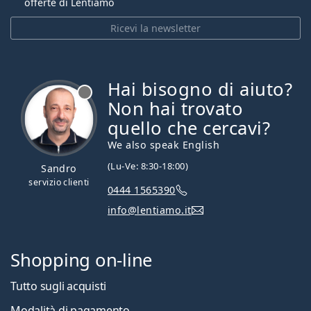
offerte di Lentiamo
Ricevi la newsletter
Hai bisogno di aiuto?
è offline
Non hai trovato
quello che cercavi?
We also speak English
(Lu-Ve: 8:30-18:00)
Sandro
servizio clienti
0444 1565390
info@lentiamo.it
Shopping on-line
Tutto sugli acquisti
Modalità di pagamento