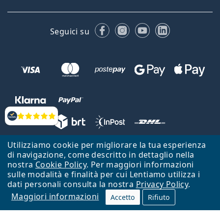
Facebook
Instagram
YouTube
LinkedIn
Seguici su
Valutazione
Utilizziamo cookie per migliorare la tua esperienza
Lentiamo s.r.o., Vídeňská 12, 37833 Nová Bystřice, Repubblica Ceca.
di navigazione, come descritto in dettaglio nella
Partita IVA: CZ26104784
nostra
Cookie Policy
. Per maggiori informazioni
sulle modalità e finalità per cui Lentiamo utilizza i
Torna alla Home Page
Vai all'inizio
dati personali consulta la nostra
Privacy Policy
.
Maggiori informazioni
Il sito Lentiamo.it è proprietà di Lentiamo s.r.o., che ne detiene la
Accetto
Rifiuto
gestione.
Online - per te - da 18 anni!