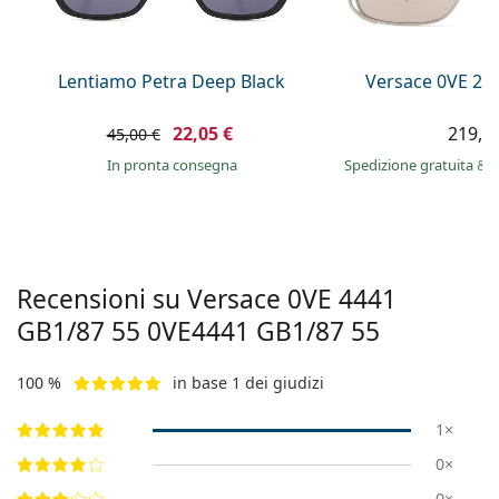
è offline
Persol
Prada
Lentiamo Petra Deep Black
Versace 0VE 22
Tutte le marche
22,05 €
219,9
45,00 €
in pronta consegna
Spedizione gratuita
&
i
Recensioni su Versace 0VE 4441
GB1/87 55
0VE4441 GB1/87 55
100 %
in base 1 dei giudizi
1×
0×
0×