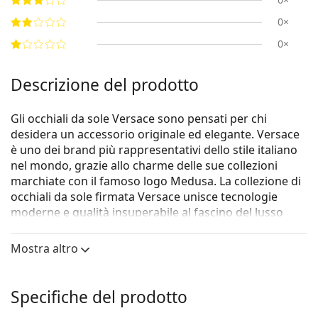
0×
0×
Descrizione del prodotto
Gli occhiali da sole Versace sono pensati per chi
desidera un accessorio originale ed elegante. Versace
è uno dei brand più rappresentativi dello stile italiano
nel mondo, grazie allo charme delle sue collezioni
marchiate con il famoso logo Medusa. La collezione di
occhiali da sole firmata Versace unisce tecnologie
moderne e qualità insuperabile al fascino del lusso
made in Italy.
Mostra altro
Gli occhiali da sole
Versace 0VE 4441 GB1/87 55
sono
un modello da donna.
Vorresti vedere come ti stanno questi occhiali da sole?
Specifiche del prodotto
Prova la funzione Specchio Virtuale di Lentiamo.