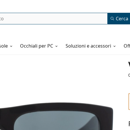
Cerca
o
sole
Occhiali per PC
Soluzioni e accessori
o