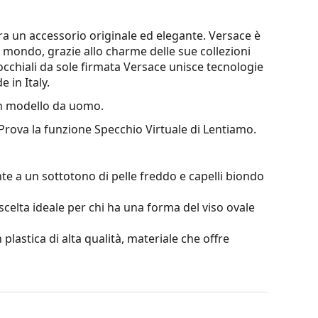
era un accessorio originale ed elegante. Versace è
el mondo, grazie allo charme delle sue collezioni
cchiali da sole firmata Versace unisce tecnologie
 in Italy.
 modello da uomo.
 Prova la funzione Specchio Virtuale di Lentiamo.
te a un sottotono di pelle freddo e capelli biondo
scelta ideale per chi ha una forma del viso ovale
 plastica di alta qualità, materiale che offre
terare il contrasto o distorcere i colori.
o la leggerezza e la resistenza alla rottura.