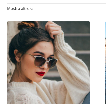
Altezza lente:
40 mm
Mostra altro
Diametro lente (Calibro):
56 mm
Materiale delle lenti:
Plastica
Filtro UV 400:
Sì
Montatura
Forma montatura:
Rettangolare
Colore montatura:
Nero
Materiale montatura:
Plastica
Taglia:
M
Larghezza montatura:
140 mm
Lunghezza asta (Asta):
140 mm
Ponte:
19 mm
Peso:
300 g
Naselli regolabili:
No