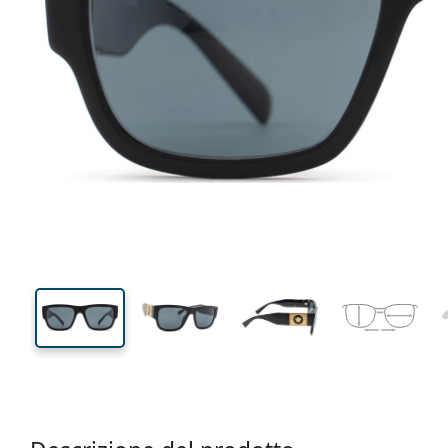
140 mm
Larghezza montatura
Diametr
lente (Cali
40 mm
56 mm
Altezza lente
Diametro lente (Calibro)