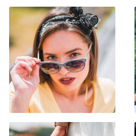
Cerniere a molla:
No
Accessori
Custodia:
Sì
Panno per pulizia:
Sì
Altro
Sesso:
Uomo
Categorie:
Occhiali da sole
Marca:
Versace
Utilizzo:
Moda
Codice:
0VE4406 GB1/87 56