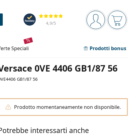
Barra di navigazione
Valutazione
sei connesso
Il carrel
4,9
/5
fferte speciali
Prodotti bonus
Versace 0VE 4406 GB1/87 56
0VE4406 GB1/87 56
Prodotto momentaneamente non disponibile.
Potrebbe interessarti anche