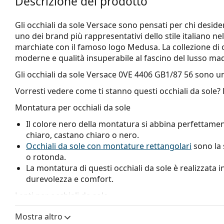
Descrizione del prodotto
Gli occhiali da sole Versace sono pensati per chi desid
uno dei brand più rappresentativi dello stile italiano n
marchiate con il famoso logo Medusa. La collezione di o
moderne e qualità insuperabile al fascino del lusso made
Gli occhiali da sole
Versace 0VE 4406 GB1/87 56
sono un
Vorresti vedere come ti stanno questi occhiali da sole?
Montatura per occhiali da sole
Il colore nero della montatura si abbina perfettamen
chiaro, castano chiaro o nero.
Occhiali da sole con montature rettangolari
sono la 
o rotonda.
La montatura di questi occhiali da sole è realizzata in
durevolezza e comfort.
Lenti per occhiali da sole
Le lenti grigie riducono l'intensità della luce senza al
Mostra altro
Le lenti sono in plastica, i cui innegabili vantaggi son