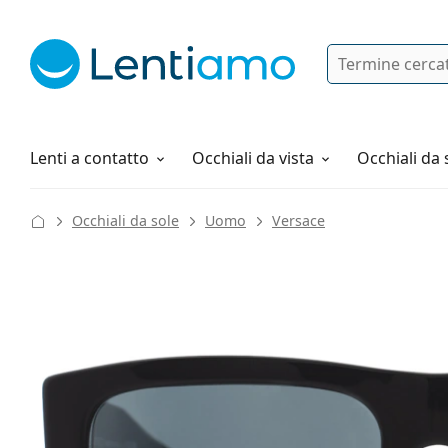
Ricerca
Ho già un account cliente Lentiam
Navigazione del sito
Soluzioni
Tutto sugli acquisti
Lenti a contatto
Occhiali da vista
Occhiali da 
Occhiali da sole
Uomo
Versace