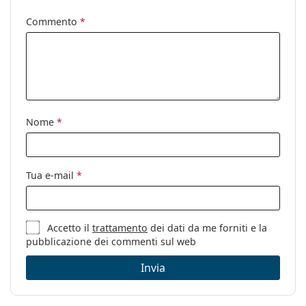
Categorie:
Occhiali da sole
Commento
*
Marca:
Versace
Utilizzo:
Moda
Codice:
0VE4403 GB1/87 57
Nome
*
Tua e-mail
*
Accetto il
trattamento
dei dati da me forniti e la
pubblicazione dei commenti sul web
Invia