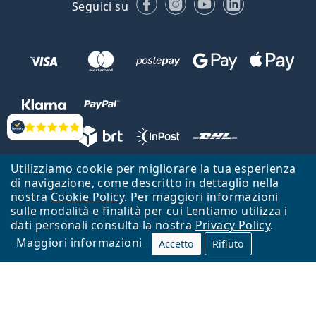
Facebook
Instagram
YouTube
LinkedIn
Seguici su
Valutazione
Utilizziamo cookie per migliorare la tua esperienza
Lentiamo s.r.o., Vídeňská 12, 37833 Nová Bystřice, Repubblica Ceca.
di navigazione, come descritto in dettaglio nella
Partita IVA: CZ26104784
nostra
Cookie Policy
. Per maggiori informazioni
sulle modalità e finalità per cui Lentiamo utilizza i
Torna alla Home Page
Vai all'inizio
dati personali consulta la nostra
Privacy Policy
.
Maggiori informazioni
Il sito Lentiamo.it è proprietà di Lentiamo s.r.o., che ne detiene la
Accetto
Rifiuto
gestione.
Online - per te - da 18 anni!