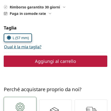
0444 1565390
Gucci
Tutte le soluzioni
Tutte le marche
Rimborso garantito 30 giorni
è online
Persol
Paga in comode rate
Prada
Seleziona i parametri
Taglia
Tutte le marche
L (57 mm)
Qual è la mia taglia?
Aggiungi al carrello
Perché acquistare proprio da noi?