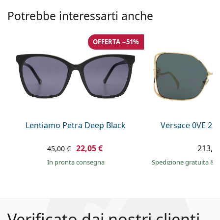
Potrebbe interessarti anche
OFFERTA −51%
Lentiamo Petra Deep Black
Versace 0VE 22
22,05 €
213,9
45,00 €
in pronta consegna
Spedizione gratuita
&
i
Verificato dai nostri clienti