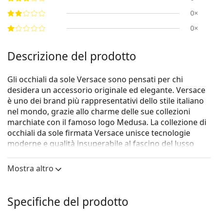
0×
0×
Descrizione del prodotto
Gli occhiali da sole Versace sono pensati per chi
desidera un accessorio originale ed elegante. Versace
è uno dei brand più rappresentativi dello stile italiano
nel mondo, grazie allo charme delle sue collezioni
marchiate con il famoso logo Medusa. La collezione di
occhiali da sole firmata Versace unisce tecnologie
moderne e qualità insuperabile al fascino del lusso
made in Italy.
Mostra altro
Gli occhiali da sole
Versace 0VE 4403 GB1/87 57
sono
un modello da donna.
Vorresti vedere come ti stanno questi occhiali da sole?
Specifiche del prodotto
Prova la funzione Specchio Virtuale di Lentiamo.