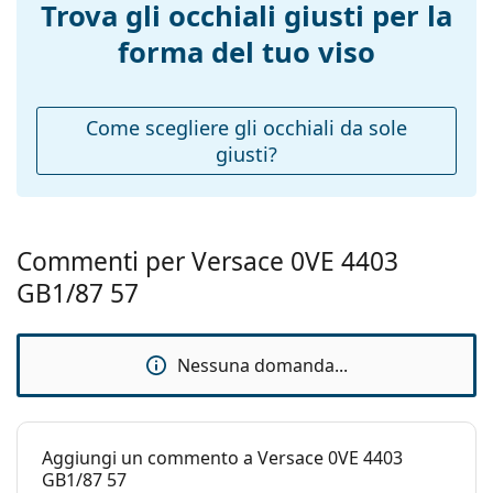
Trova gli occhiali giusti per la
montatura:
forma del tuo viso
Lunghezza asta
140 mm
(Asta):
Ponte:
20 mm
Come scegliere gli occhiali da sole
giusti?
Peso:
200 g
Naselli
No
regolabili:
Cerniere a
No
Commenti per Versace 0VE 4403
molla:
GB1/87 57
Accessori
Custodia:
Sì
Nessuna domanda...
Panno per
Sì
pulizia:
Altro
Aggiungi un commento a Versace 0VE 4403
Sesso:
Donna
GB1/87 57