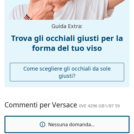
Materiale
Plastica
montatura:
Taglia:
L
Guida Extra:
Larghezza
142 mm
Trova gli occhiali giusti per la
montatura:
forma del tuo viso
Lunghezza asta
145 mm
(Asta):
Ponte:
16 mm
Come scegliere gli occhiali da sole
giusti?
Peso:
50 g
Naselli
No
regolabili:
Accessori
Commenti per Versace
0VE 4296 GB1/87 59
Custodia:
Sì
Panno per
Sì
Nessuna domanda...
pulizia: