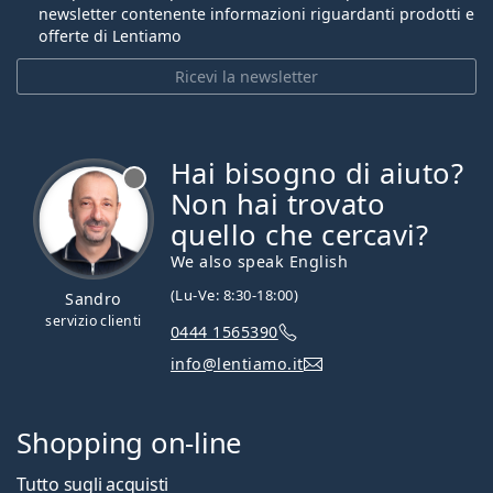
newsletter contenente informazioni riguardanti prodotti e
offerte di Lentiamo
Ricevi la newsletter
Hai bisogno di aiuto?
è offline
Non hai trovato
quello che cercavi?
We also speak English
(Lu-Ve: 8:30-18:00)
Sandro
servizio clienti
0444 1565390
info@lentiamo.it
Shopping on-line
Tutto sugli acquisti