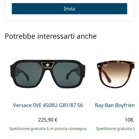
Invia
Potrebbe interessarti anche
Versace 0VE 4508U GB1/87 56
Ray-Ban Boyfriend
225,90 €
108,9
Spedizione gratuita
&
in pronta consegna
Spedizione gratuita
&
i