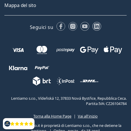
Mappa del sito
Facebook
Instagram
YouTube
LinkedIn
Seguici su
Lentiamo s.r.o., Vídeňská 12, 37833 Nová Bystřice, Repubblica Ceca.
Partita IVA: CZ26104784
Torna alla Home Page
Vai all'inizio
Il sito Lentiamo.it è proprietà di Lentiamo s.r.o., che ne detiene la
Valutazione
gestione.
Online - per te - da 18 anni!