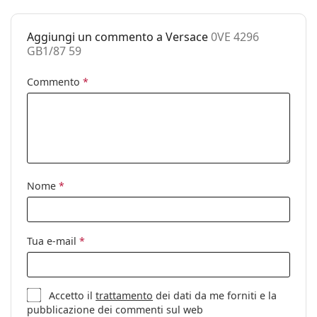
Altro
Sesso:
Uomo
Aggiungi un commento a Versace
0VE 4296
GB1/87 59
Categorie:
Occhiali da sole
Marca:
Versace
Commento
*
Utilizzo:
Moda
Codice:
0VE 4296 GB1/87 59
Nome
*
Tua e-mail
*
Accetto il
trattamento
dei dati da me forniti e la
pubblicazione dei commenti sul web