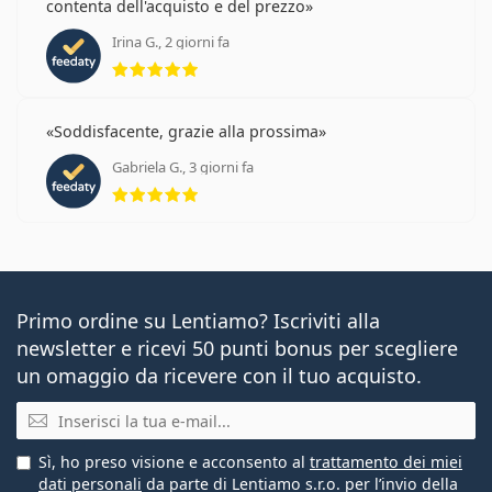
contenta dell'acquisto e del prezzo
Irina G., 2 giorni fa
valutazione 5 di 5
Soddisfacente, grazie alla prossima
Gabriela G., 3 giorni fa
valutazione 5 di 5
Primo ordine su Lentiamo? Iscriviti alla
newsletter e ricevi 50 punti bonus per scegliere
un omaggio da ricevere con il tuo acquisto.
E-mail
Sì, ho preso visione e acconsento al
trattamento dei miei
dati personali
da parte di Lentiamo s.r.o. per l’invio della