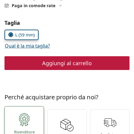
è offline
Persol
Paga in comode rate
Prada
Seleziona i parametri
Taglia
Tutte le marche
L (59 mm)
Qual è la mia taglia?
Aggiungi al carrello
Perché acquistare proprio da noi?
Rivenditore