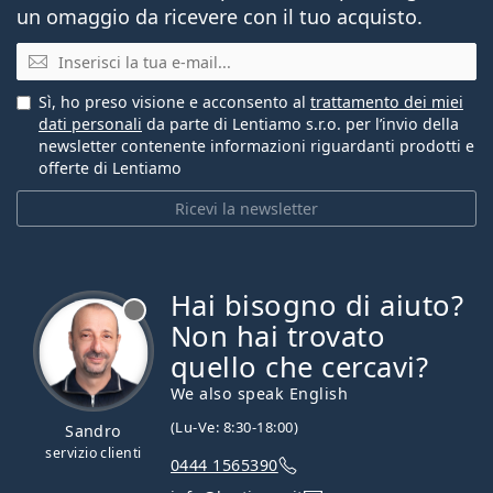
un omaggio da ricevere con il tuo acquisto.
E-mail
Sì, ho preso visione e acconsento al
trattamento dei miei
dati personali
da parte di Lentiamo s.r.o. per l’invio della
newsletter contenente informazioni riguardanti prodotti e
offerte di Lentiamo
Ricevi la newsletter
Hai bisogno di aiuto?
è offline
Non hai trovato
quello che cercavi?
We also speak English
(Lu-Ve: 8:30-18:00)
Sandro
servizio clienti
0444 1565390