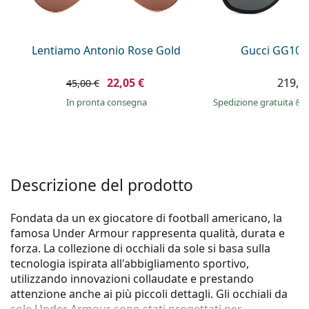
è offline
Persol
Prada
Lentiamo Antonio Rose Gold
Gucci GG104
Tutte le marche
22,05 €
219,9
45,00 €
in pronta consegna
Spedizione gratuita
&
i
Descrizione del prodotto
Fondata da un ex giocatore di football americano, la
famosa Under Armour rappresenta qualità, durata e
forza. La collezione di occhiali da sole si basa sulla
tecnologia ispirata all'abbigliamento sportivo,
utilizzando innovazioni collaudate e prestando
attenzione anche ai più piccoli dettagli. Gli occhiali da