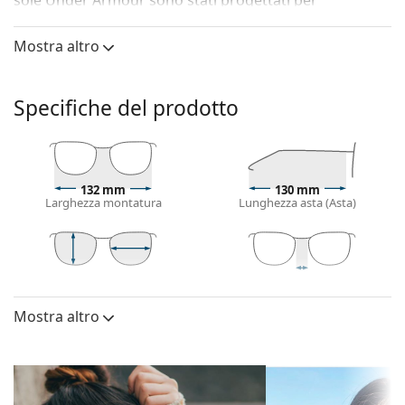
sole Under Armour sono stati progettati per
soddisfare esigenze specifiche nello sport così come
nell'utilizzo quotidiano.
Mostra altro
Gli occhiali da sole
Under Armour UA 0001/G/S O6W
SW 72
sono un modello da uomo.
Specifiche del prodotto
Vorresti vedere come ti stanno questi occhiali da sole?
Prova la funzione Specchio Virtuale di Lentiamo.
Montatura per occhiali da sole
132 mm
130 mm
Il colore nero della montatura si abbina
Larghezza montatura
Lunghezza asta (Asta)
perfettamente a un sottotono di pelle freddo e
capelli biondo chiaro, castano chiaro o nero.
Occhiali da sole con montature rettangolari
sono la
scelta ideale per chi ha una forma del viso ovale
42 mm
72 mm
10 mm
Altezza lente
Diametro lente
Ponte
o rotonda.
(Calibro)
Mostra altro
La montatura di questi occhiali da sole è realizzata
Lenti
in plastica di alta qualità, materiale che offre
durevolezza e comfort.
Polarizzate:
No
I naselli regolabili consentono una leggera
Specchiate:
No
variazione della posizione e della vestibilità degli