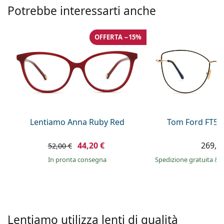
è offline
Persol
Potrebbe interessarti anche
Prada
OFFERTA −15%
Tutte le marche
Lentiamo Anna Ruby Red
Tom Ford FT56
44,20 €
269,9
52,00 €
in pronta consegna
Spedizione gratuita
&
Lentiamo utilizza lenti di qualità