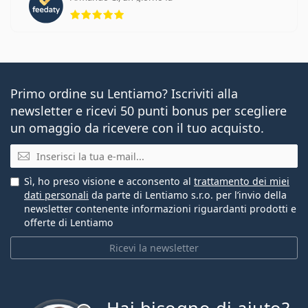
valutazione 5 di 5
Primo ordine su Lentiamo? Iscriviti alla
newsletter e ricevi 50 punti bonus per scegliere
un omaggio da ricevere con il tuo acquisto.
E-mail
Sì, ho preso visione e acconsento al
trattamento dei miei
dati personali
da parte di Lentiamo s.r.o. per l’invio della
newsletter contenente informazioni riguardanti prodotti e
offerte di Lentiamo
Ricevi la newsletter
è offline