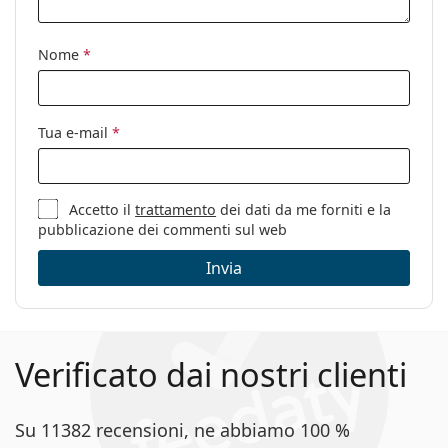
Custodia:
Sì
Nome
*
Panno per
Sì
pulizia:
Altro
Tua e-mail
*
Sesso:
Donna
Categorie:
Occhiali da vista
Marca:
Tom Ford
Accetto il
trattamento
dei dati da me forniti e la
pubblicazione dei commenti sul web
Codice:
FT5616-B/V 054 56
Invia
Verificato dai nostri clienti
Su 11382 recensioni, ne abbiamo 100 %