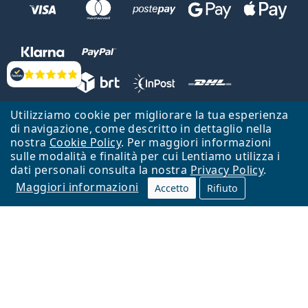
Valutazione
Utilizziamo cookie per migliorare la tua esperienza
Lentiamo s.r.o., Vídeňská 12, 37833 Nová Bystřice, Repubblica Ceca.
di navigazione, come descritto in dettaglio nella
Partita IVA: CZ26104784
nostra
Cookie Policy
. Per maggiori informazioni
sulle modalità e finalità per cui Lentiamo utilizza i
Torna alla Home Page
Vai all'inizio
dati personali consulta la nostra
Privacy Policy
.
Maggiori informazioni
Il sito Lentiamo.it è proprietà di Lentiamo s.r.o., che ne detiene la
Accetto
Rifiuto
gestione.
Online - per te - da 18 anni!