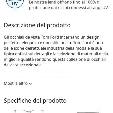
Le nostre lenti offrono fino al 100% di
protezione dai rischi connessi ai raggi UV.
Descrizione del prodotto
Gli occhiali da vista Tom Ford incarnano un design
perfetto, eleganza e uno stile unico. Tom Ford è una
delle icone dell'attuale industria della moda e la sua
tipica enfasi sui dettagli e la selezione di materiali della
migliore qualità rendono questa collezione di occhiali
da vista eccezionale.
Gli occhiali
Tom Ford FT5616-B 054 56
sono un modello
da donna.
Mostra altro
Montatura per occhiali
Il colore rosso della montatura si abbina
Specifiche del prodotto
perfettamente a un sottotono di pelle caldo e capelli
neri, castano scuro, bianchi o grigi.
Le montature Cat Eye sono la scelta ideale per chi