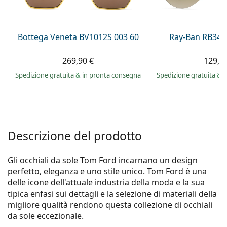
è offline
Persol
Prada
Bottega Veneta BV1012S 003 60
Ray-Ban RB344
Tutte le marche
269,90 €
129,9
Spedizione gratuita
&
in pronta consegna
Spedizione gratuita
&
i
Descrizione del prodotto
Gli occhiali da sole Tom Ford incarnano un design
perfetto, eleganza e uno stile unico. Tom Ford è una
delle icone dell'attuale industria della moda e la sua
tipica enfasi sui dettagli e la selezione di materiali della
migliore qualità rendono questa collezione di occhiali
da sole eccezionale.