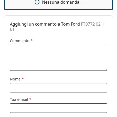
Nessuna domanda...
pulizia:
Altro
Sesso:
Uomo
Aggiungi un commento a Tom Ford
FT0772 02H
61
Categorie:
Occhiali da sole
Marca:
Tom Ford
Commento
*
Utilizzo:
Moda
Codice:
FT0772 02H 61
Nome
*
Tua e-mail
*