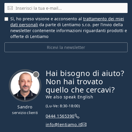
E-mail
Sì, ho preso visione e acconsento al
trattamento dei miei
dati personali
da parte di Lentiamo s.r.o. per l’invio della
newsletter contenente informazioni riguardanti prodotti e
offerte di Lentiamo
Ricevi la newsletter
Hai bisogno di aiuto?
è offline
Non hai trovato
quello che cercavi?
We also speak English
(Lu-Ve: 8:30-18:00)
Sandro
servizio clienti
0444 1565390
info@lentiamo.it