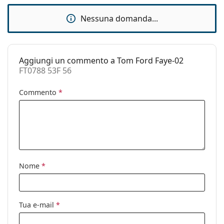
Custodia:
Sì
Nessuna domanda...
Panno per
Sì
pulizia:
Altro
Aggiungi un commento a Tom Ford Faye-02
Sesso:
Donna
FT0788 53F 56
Categorie:
Occhiali da sole
Commento
*
Marca:
Tom Ford
Utilizzo:
Moda
Codice:
FT0788 53F 56
Nome
*
Tua e-mail
*