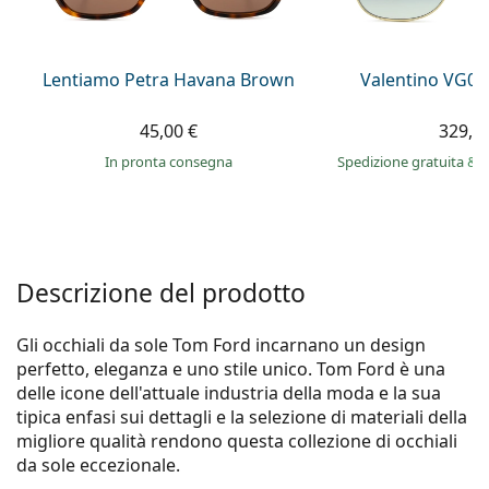
è offline
Persol
Prada
Lentiamo Petra Havana Brown
Valentino VG00
Tutte le marche
45,00 €
329,9
in pronta consegna
Spedizione gratuita
&
i
Descrizione del prodotto
Gli occhiali da sole Tom Ford incarnano un design
perfetto, eleganza e uno stile unico. Tom Ford è una
delle icone dell'attuale industria della moda e la sua
tipica enfasi sui dettagli e la selezione di materiali della
migliore qualità rendono questa collezione di occhiali
da sole eccezionale.