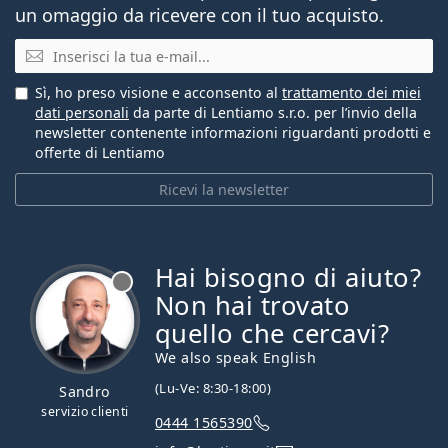
un omaggio da ricevere con il tuo acquisto.
E-mail
Sì, ho preso visione e acconsento al
trattamento dei miei
dati personali
da parte di Lentiamo s.r.o. per l’invio della
newsletter contenente informazioni riguardanti prodotti e
offerte di Lentiamo
Ricevi la newsletter
Hai bisogno di aiuto?
è offline
Non hai trovato
quello che cercavi?
We also speak English
(Lu-Ve: 8:30-18:00)
Sandro
servizio clienti
0444 1565390