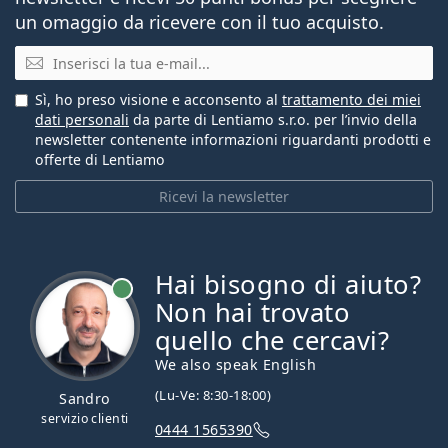
un omaggio da ricevere con il tuo acquisto.
E-mail
Sì, ho preso visione e acconsento al
trattamento dei miei
dati personali
da parte di Lentiamo s.r.o. per l’invio della
newsletter contenente informazioni riguardanti prodotti e
offerte di Lentiamo
Ricevi la newsletter
Hai bisogno di aiuto?
è online
Non hai trovato
quello che cercavi?
We also speak English
(Lu-Ve: 8:30-18:00)
Sandro
servizio clienti
0444 1565390