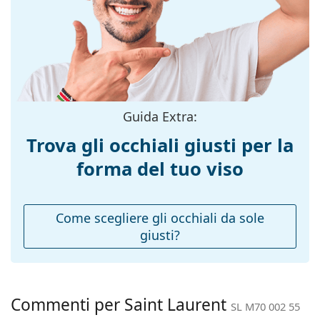
montatura:
Esplora l'intera gamma di
occhiali da sole
e scopri
Colore
Nero
tantissimi modelli dei migliori marchi.
montatura:
Materiale
Plastica
montatura:
Taglia:
L
Guida Extra:
Larghezza
143 mm
Trova gli occhiali giusti per la
montatura:
forma del tuo viso
Lunghezza asta
145 mm
(Asta):
Ponte:
18 mm
Come scegliere gli occhiali da sole
giusti?
Peso:
155 g
Naselli
No
regolabili:
Cerniere a
No
Commenti per Saint Laurent
SL M70 002 55
molla: