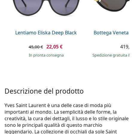
0444 1565390
Gucci
Tutte le soluzioni
Tutte le marche
è online
Persol
Prada
Lentiamo Eliska Deep Black
Bottega Veneta B
Tutte le marche
22,05 €
419,9
45,00 €
in pronta consegna
Spedizione gratuita
&
i
Descrizione del prodotto
Yves Saint Laurent è una delle case di moda più
importanti al mondo. La semplicità delle forme, la
creatività, la cura dei dettagli, il lusso e lo stile originale
sono le principali qualità di questo marchio
leggendario. La collezione di occhiali da sole Saint