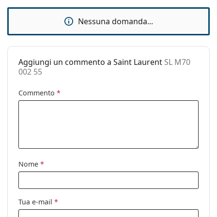
Accessori
Nessuna domanda...
Custodia:
Sì
Panno per
Sì
pulizia:
Aggiungi un commento a Saint Laurent
SL M70
Altro
002 55
Sesso:
Donna
Commento
*
Categorie:
Occhiali da sole
Marca:
Saint Laurent
Utilizzo:
Moda
Codice:
SL M70 002 55
Nome
*
Tua e-mail
*