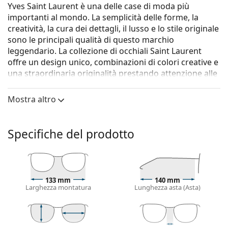
Yves Saint Laurent è una delle case di moda più
importanti al mondo. La semplicità delle forme, la
creatività, la cura dei dettagli, il lusso e lo stile originale
sono le principali qualità di questo marchio
leggendario. La collezione di occhiali Saint Laurent
offre un design unico, combinazioni di colori creative e
una straordinaria originalità prestando attenzione alle
ultime tendenze della moda.
Mostra altro
Gli occhiali
Saint Laurent SL 259 003 53
sono un
modello da donna.
Vorresti vedere come ti stanno questi occhiali? Prova la
Specifiche del prodotto
funzione Specchio Virtuale di Lentiamo.
Montatura per occhiali
Il colore nero della montatura si abbina
133 mm
140 mm
perfettamente a un sottotono di pelle freddo e
Larghezza montatura
Lunghezza asta (Asta)
capelli biondo chiaro, castano chiaro o nero.
Le montature Cat Eye sono la scelta ideale per chi
ha un viso ovale, a forma di cuore o a forma di