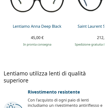
0444 1565390
Gucci
Tutte le soluzioni
Tutte le marche
è online
Persol
Prada
Lentiamo Anna Deep Black
Saint Laurent S
Tutte le marche
45,00 €
212,9
in pronta consegna
Spedizione gratuita
&
Lentiamo utilizza lenti di qualità
superiore
Rivestimento resistente
Con l'acquisto di ogni paio di lenti
includiamo un rivestimento antiriflesso e