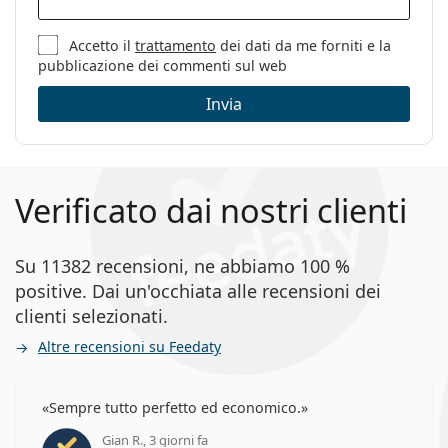
Sesso:
Donna
Categorie:
Occhiali da vista
Accetto il
trattamento
dei dati da me forniti e la
pubblicazione dei commenti sul web
Marca:
Saint Laurent
Invia
Codice:
SL 259 003 53
Verificato dai nostri clienti
Su 11382 recensioni, ne abbiamo 100 %
positive. Dai un'occhiata alle recensioni dei
clienti selezionati.
Altre recensioni su Feedaty
Sempre tutto perfetto ed economico.
Gian R., 3 giorni fa