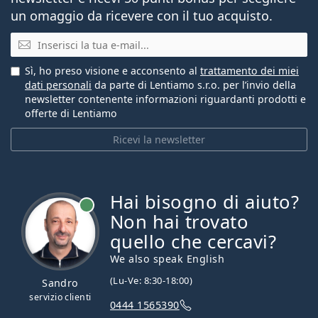
un omaggio da ricevere con il tuo acquisto.
E-mail
Sì, ho preso visione e acconsento al
trattamento dei miei
dati personali
da parte di Lentiamo s.r.o. per l’invio della
newsletter contenente informazioni riguardanti prodotti e
offerte di Lentiamo
Ricevi la newsletter
Hai bisogno di aiuto?
è online
Non hai trovato
quello che cercavi?
We also speak English
(Lu-Ve: 8:30-18:00)
Sandro
servizio clienti
0444 1565390