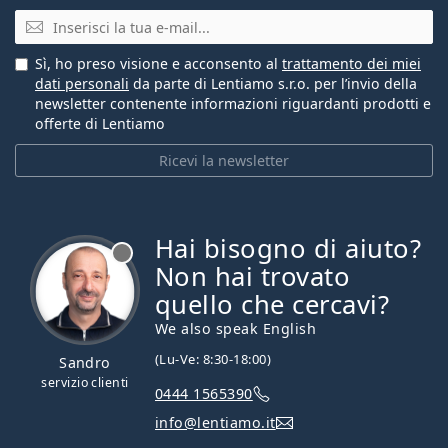
E-mail
Sì, ho preso visione e acconsento al
trattamento dei miei
dati personali
da parte di Lentiamo s.r.o. per l’invio della
newsletter contenente informazioni riguardanti prodotti e
offerte di Lentiamo
Ricevi la newsletter
Hai bisogno di aiuto?
è offline
Non hai trovato
quello che cercavi?
We also speak English
(Lu-Ve: 8:30-18:00)
Sandro
servizio clienti
0444 1565390
info@lentiamo.it