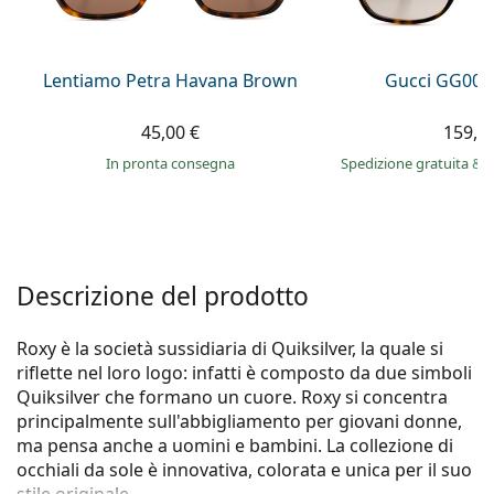
è offline
Persol
Prada
Lentiamo Petra Havana Brown
Gucci GG002
Tutte le marche
45,00 €
159,9
in pronta consegna
Spedizione gratuita
&
i
Descrizione del prodotto
Roxy è la società sussidiaria di Quiksilver, la quale si
riflette nel loro logo: infatti è composto da due simboli
Quiksilver che formano un cuore. Roxy si concentra
principalmente sull'abbigliamento per giovani donne,
ma pensa anche a uomini e bambini. La collezione di
occhiali da sole è innovativa, colorata e unica per il suo