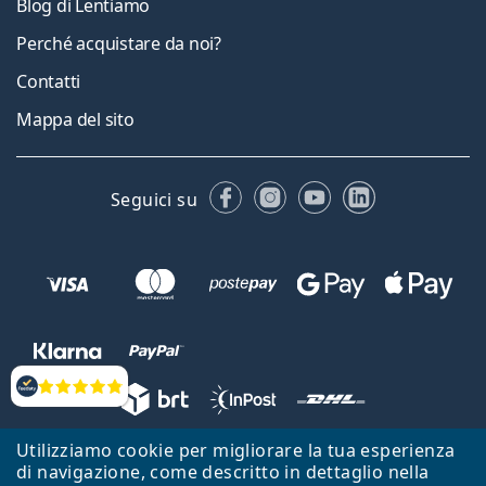
Blog di Lentiamo
Perché acquistare da noi?
Contatti
Mappa del sito
Facebook
Instagram
YouTube
LinkedIn
Seguici su
Valutazione
Utilizziamo cookie per migliorare la tua esperienza
Lentiamo s.r.o., Vídeňská 12, 37833 Nová Bystřice, Repubblica Ceca.
di navigazione, come descritto in dettaglio nella
Partita IVA: CZ26104784