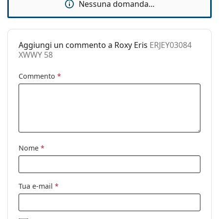
Nessuna domanda...
Custodia:
Sì
Panno per
Sì
pulizia:
Aggiungi un commento a Roxy Eris
ERJEY03084
Altro
XWWY 58
Sesso:
Donna
Commento
*
Categorie:
Occhiali da sole
Marca:
Roxy
Utilizzo:
Moda
Codice:
ERJEY03084 XWWY 58
Nome
*
Tua e-mail
*