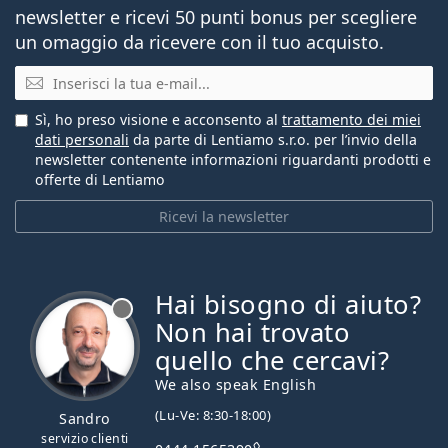
newsletter e ricevi 50 punti bonus per scegliere
un omaggio da ricevere con il tuo acquisto.
E-mail
Sì, ho preso visione e acconsento al
trattamento dei miei
dati personali
da parte di Lentiamo s.r.o. per l’invio della
newsletter contenente informazioni riguardanti prodotti e
offerte di Lentiamo
Ricevi la newsletter
Hai bisogno di aiuto?
è offline
Non hai trovato
quello che cercavi?
We also speak English
(Lu-Ve: 8:30-18:00)
Sandro
servizio clienti