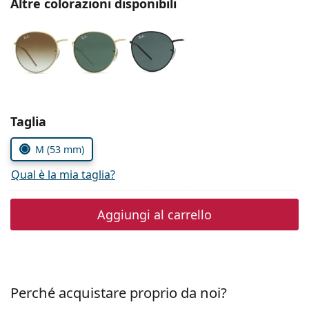
Altre colorazioni disponibili
è offline
Persol
Prada
Tutte le marche
Seleziona i parametri
Taglia
M (53 mm)
Qual è la mia taglia?
Aggiungi al carrello
Perché acquistare proprio da noi?