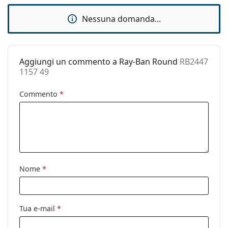
Custodia:
Sì
Nessuna domanda...
Panno per
Sì
pulizia:
Altro
Aggiungi un commento a Ray-Ban Round
RB2447
Sesso:
Unisex
1157 49
Categorie:
Occhiali da sole
Commento
*
Marca:
Ray-Ban
Utilizzo:
Moda
Codice:
RB2447 1157 49
Anche con lenti
No
graduate:
Nome
*
Tua e-mail
*