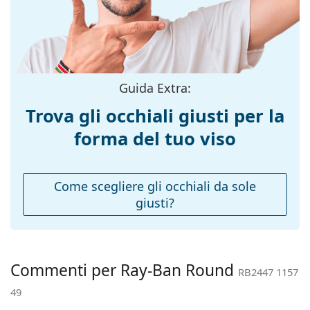
Colore
panno.
Marrone
montatura:
Esplora l'intera gamma di
occhiali da sole
e scopri
tantissimi modelli dei migliori marchi.
Materiale
Metallo/Plastica
montatura:
Taglia:
M
Guida Extra:
Larghezza
139 mm
Trova gli occhiali giusti per la
montatura:
forma del tuo viso
Lunghezza asta
145 mm
(Asta):
Ponte:
21 mm
Come scegliere gli occhiali da sole
giusti?
Peso:
110 g
Naselli
No
regolabili:
Cerniere a
No
Commenti per Ray-Ban Round
RB2447 1157
molla:
49
Accessori