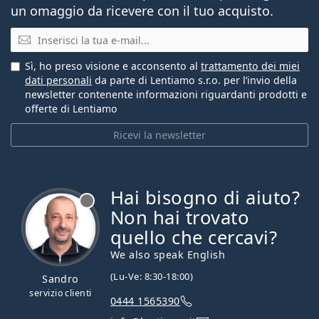
un omaggio da ricevere con il tuo acquisto.
E-mail
Sì, ho preso visione e acconsento al
trattamento dei miei
dati personali
da parte di Lentiamo s.r.o. per l’invio della
newsletter contenente informazioni riguardanti prodotti e
offerte di Lentiamo
Ricevi la newsletter
Hai bisogno di aiuto?
è offline
Non hai trovato
quello che cercavi?
We also speak English
(Lu-Ve: 8:30-18:00)
Sandro
servizio clienti
0444 1565390