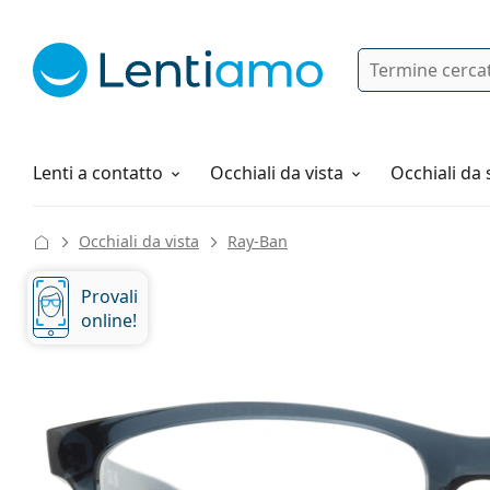
Ricerca
Ho già un account cliente Lentiam
Navigazione del sito
Soluzioni
Tutto sugli acquisti
Lenti a contatto
Occhiali da vista
Occhiali da 
Occhiali da vista
Ray-Ban
Provali
online!