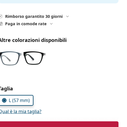
Rimborso garantito 30 giorni
Paga in comode rate
Altre colorazioni disponibili
Seleziona i parametri
Taglia
L (57 mm)
Qual è la mia taglia?