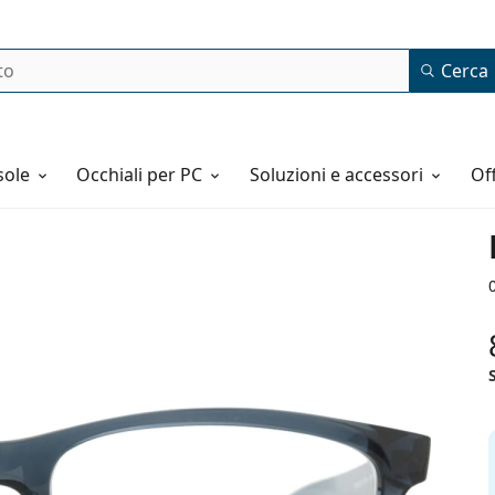
Cerca
o
sole
Occhiali per PC
Soluzioni e accessori
o