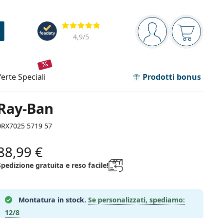
Barra di navigazione
Valutazione
sei connesso
Il carrel
4,9
/5
fferte speciali
Prodotti bonus
Ray-Ban
0RX7025 5719 57
88,99 €
Spedizione gratuita e reso facile!
Montatura in stock.
Se personalizzati, spediamo:
12/8