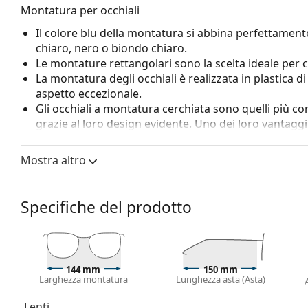
Montatura per occhiali
Il colore blu della montatura si abbina perfettamente
chiaro, nero o biondo chiaro.
Le montature rettangolari sono la scelta ideale per 
La montatura degli occhiali è realizzata in plastica d
aspetto eccezionale.
Gli occhiali a montatura cerchiata sono quelli più c
grazie al loro design evidente. Uno dei loro vantaggi 
racchiudono completamente la lente e proteggono co
a tutte le lenti, comprese quelle con maggiore poten
Mostra altro
Accessori
Consegniamo gli occhiali nella loro custodia original
Specifiche del prodotto
variare.
Il panno in dotazione è ideale per la pulizia e la cura
essere forniti con un sacchetto di tessuto anziché 
Esplora l'intera gamma di
occhiali da vista
e scopri la 
144 mm
150 mm
Larghezza montatura
Lunghezza asta (Asta)
stili, oppure consulta la nostra
guida agli occhiali da vis
È un dispositivo medico. Leggere attentamente le istruz
Lenti