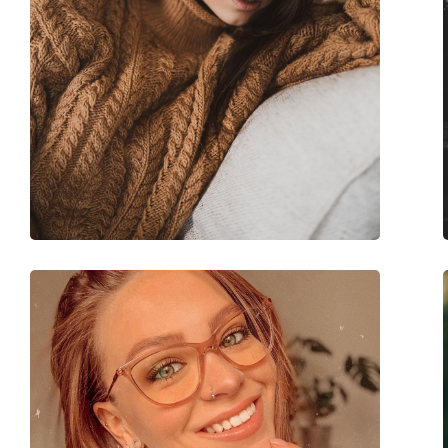
Peso:
170 g
Naselli regolabili:
No
Cerniere a molla:
No
Clip-on:
No
Accessori
Custodia:
Sì
Panno per pulizia:
Sì
Altro
Sesso:
Unisex
Categorie:
Occhiali da vista
Marca:
Ray-Ban
Codice:
0RX7025 5719 57