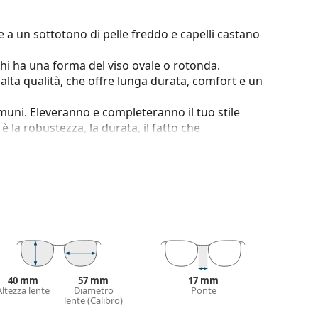
 a un sottotono di pelle freddo e capelli castano
chi ha una forma del viso ovale o rotonda.
i alta qualità, che offre lunga durata, comfort e un
omuni. Eleveranno e completeranno il tuo stile
è la robustezza, la durata, il fatto che
ntro i danni. Questo tipo di montatura è adatto
za ottica.
e. Il colore della custodia e il suo design possono
 degli occhiali da vista. Alcuni modelli possono
con un panno.
nostra ampia gamma di montature in tantissimi
40 mm
57 mm
17 mm
ta
Altezza lente
per leggere i consigli dei nostri specialisti.
Diametro
Ponte
lente (Calibro)
ioni prima dell'uso.