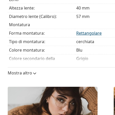
Altezza lente:
40 mm
Diametro lente (Calibro):
57 mm
Montatura
Forma montatura:
Rettangolare
Tipo di montatura:
cerchiata
Colore montatura:
Blu
Colore secondario della
Grigio
montatura:
Materiale montatura:
Plastica
Mostra altro
Taglia:
L
Larghezza montatura:
144 mm
Lunghezza asta (Asta):
150 mm
Ponte:
17 mm