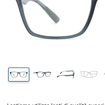
144 mm
Larghezza montatura
Diametr
lente (Cali
40 mm
57 mm
Altezza lente
Diametro lente (Calibro)