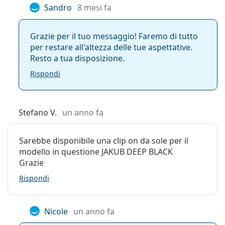
Peso:
200 g
Sandro
8 mesi fa
Naselli
No
regolabili:
Grazie per il tuo messaggio! Faremo di tutto
Cerniere a
No
per restare all'altezza delle tue aspettative.
molla:
Resto a tua disposizione.
Accessori
Rispondi
Custodia:
Sì
Panno per
Sì
Stefano V.
un anno fa
pulizia:
Altro
Sarebbe disponibile una clip on da sole per il
Sesso:
Unisex
modello in questione JAKUB DEEP BLACK
Grazie
Categorie:
Occhiali da vista
Rispondi
Occhiali per PC
Marca:
Lentiamo
Nicole
un anno fa
Codice:
Jakub Deep Black