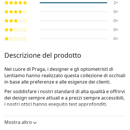
2×
0×
0×
0×
0×
Descrizione del prodotto
Nel cuore di Praga, i designer e gli optometristi di
Lentiamo hanno realizzato questa collezione di occhiali
in base alle preferenze e alle esigenze dei clienti.
Per soddisfare i nostri standard di alta qualità e offrirvi
dei design sempre attuali e a prezzi sempre accessibili,
i nostri ottici hanno eseguito test approfonditi.
Utilizziamo
materiali ultraleggeri
che fanno sì che le
nostre montature si adattino comodamente al viso. La
Mostra altro
collezione si compone di una serie di modelli
accuratamente selezionata, completa di design adatti