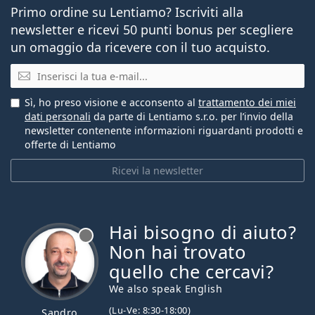
Primo ordine su Lentiamo? Iscriviti alla
newsletter e ricevi 50 punti bonus per scegliere
un omaggio da ricevere con il tuo acquisto.
E-mail
Sì, ho preso visione e acconsento al
trattamento dei miei
dati personali
da parte di Lentiamo s.r.o. per l’invio della
newsletter contenente informazioni riguardanti prodotti e
offerte di Lentiamo
Ricevi la newsletter
Hai bisogno di aiuto?
è offline
Non hai trovato
quello che cercavi?
We also speak English
(Lu-Ve: 8:30-18:00)
Sandro