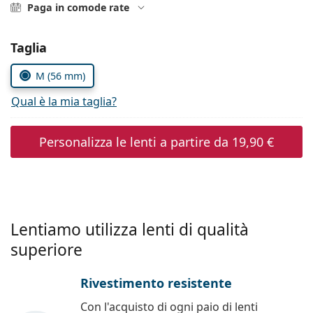
è offline
Persol
Paga in comode rate
Prada
Seleziona i parametri
Taglia
Tutte le marche
M (56 mm)
Qual è la mia taglia?
Personalizza le lenti a partire da
19,90 €
Lentiamo utilizza lenti di qualità
superiore
Rivestimento resistente
Con l'acquisto di ogni paio di lenti