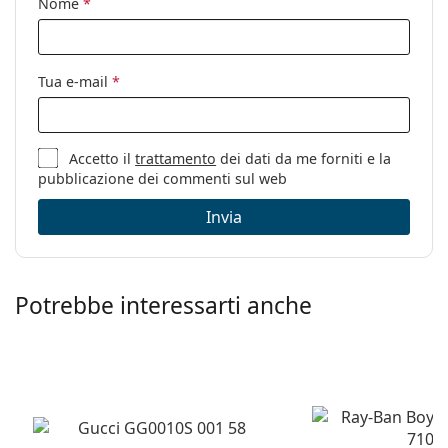
Nome
*
Altro
Sesso:
Uomo
Tua e-mail
*
Categorie:
Occhiali da sole
Marca:
Quiksilver
Accetto il
trattamento
dei dati da me forniti e la
Utilizzo:
Moda
pubblicazione dei commenti sul web
Codice:
EQYEY03078 XCCN 57
Invia
Potrebbe interessarti anche