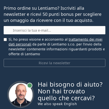
Primo ordine su Lentiamo? Iscriviti alla
newsletter e ricevi 50 punti bonus per scegliere
un omaggio da ricevere con il tuo acquisto.
E-mail
Sì, ho preso visione e acconsento al
trattamento dei miei
dati personali
da parte di Lentiamo s.r.o. per l’invio della
newsletter contenente informazioni riguardanti prodotti e
offerte di Lentiamo
Ricevi la newsletter
Hai bisogno di aiuto?
è online
Non hai trovato
quello che cercavi?
We also speak English