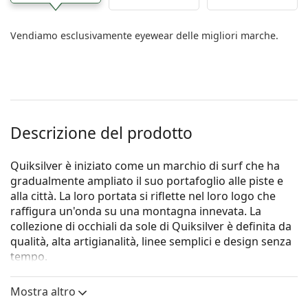
Vendiamo esclusivamente eyewear delle migliori marche.
Descrizione del prodotto
Quiksilver è iniziato come un marchio di surf che ha
gradualmente ampliato il suo portafoglio alle piste e
alla città. La loro portata si riflette nel loro logo che
raffigura un'onda su una montagna innevata. La
collezione di occhiali da sole di Quiksilver è definita da
qualità, alta artigianalità, linee semplici e design senza
tempo.
Gli occhiali da sole
Quiksilver Austin EQYEY03078 XCCN
Mostra altro
57
sono un modello da uomo.