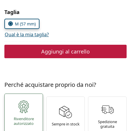
0444 1565390
Gucci
Tutte le soluzioni
Tutte le marche
Seleziona i parametri
Taglia
è online
Persol
M (57 mm)
Prada
Qual è la mia taglia?
Tutte le marche
Aggiungi al carrello
Perché acquistare proprio da noi?
Rivenditore
Spedizione
autorizzato
Sempre in stock
gratuita