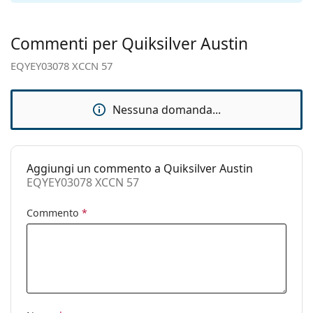
montatura:
Taglia:
M
Commenti per Quiksilver Austin
Larghezza
130 mm
EQYEY03078 XCCN 57
montatura:
Lunghezza asta
145 mm
(Asta):
Nessuna domanda...
Ponte:
17 mm
Peso:
130 g
Aggiungi un commento a Quiksilver Austin
Naselli
No
EQYEY03078 XCCN 57
regolabili:
Cerniere a
No
Commento
*
molla:
Accessori
Custodia:
Sì
Panno per
Sì
pulizia: