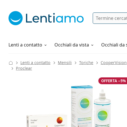
Ricerca
Ho già un account cliente Lentiam
Navigazione del sito
Soluzioni
Tutto sugli acquisti
Lenti a contatto
Occhiali da vista
Occhiali da 
Lenti a contatto
Mensili
Toriche
CooperVision
Proclear
OFFERTA −5%