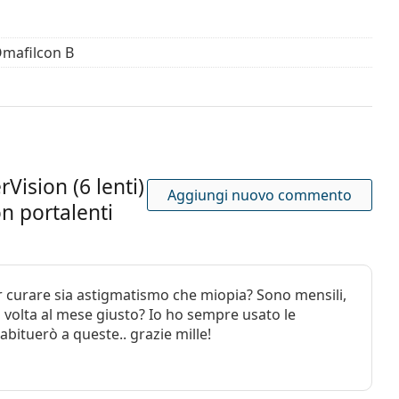
Omafilcon B
ision (6 lenti)
Aggiungi nuovo commento
n portalenti
er curare sia astigmatismo che miopia? Sono mensili,
volta al mese giusto? Io ho sempre usato le
bituerò a queste.. grazie mille!