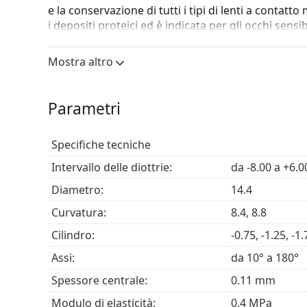
e la conservazione di tutti i tipi di lenti a contatt
i depositi proteici ed è indicata per gli occhi sensib
La composizione di Solunate è perfettamente bilan
Mostra altro
previene le irritazioni. Grazie all'acido ialuronico
alleviare i sintomi della sindrome dell'occhio secco
assorbimento dell'acqua estremamente elevato ed è
Parametri
un film protettivo sull'occhio che aiuta a ridurre l
agli occhi irritati o secchi. Le lenti a contatto rim
indossare.
Specifiche tecniche
Con ogni flacone di Solunate è incluso un portalent
Intervallo delle diottrie:
da -8.00 a +6.0
posto direttamente nello speciale vano presente s
Diametro:
14.4
È un dispositivo medico CE. Leggere attentamente l
Curvatura:
8.4, 8.8
Cilindro:
-0.75, -1.25, -1.
Assi:
da 10° a 180°
Spessore centrale:
0.11 mm
Modulo di elasticità:
0.4 MPa