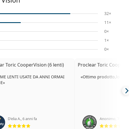
rVision
32×
11×
0×
1×
0×
ar Toric CooperVision (6 lenti)
Proclear Toric CooperVis
IME LENTI USATE DA ANNI ORMAI
Ottimo prodotto,lo con
NE
D'elia A.
,
6 anni fa
Anonimo
,
7 anni 
valutazione 5 di 5
val