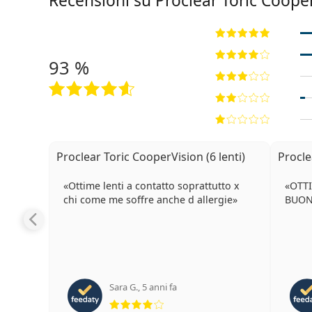
Recensioni su Proclear Toric Coope
93 %
Proclear Toric CooperVision (6 lenti)
Procle
Ottime lenti a contatto soprattutto x
OTT
chi come me soffre anche d allergie
BUO
Sara G.
,
5 anni fa
valutazione 4 di 5