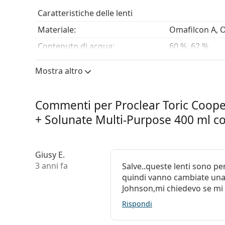
Caratteristiche delle lenti
Materiale:
Omafilcon A, 
Contenuto di acqua:
60 %, 62 %
Permeabilità all'ossigeno:
30 Dk/t
Mostra altro
Filtro UV:
No
Silicone-idrogel:
No
Commenti per Proclear Toric CooperV
Utilizzo
+ Solunate Multi-Purpose 400 ml co
Tonalità per manipolazione:
No
Con le lenti si può dormire:
No
Giusy E.
Indicatore del lato interno ed
Sì
3 anni fa
Salve..queste lenti sono p
esterno:
quindi vanno cambiate una 
Johnson,mi chiedevo se mi a
Confezione
Rispondi
Produttore:
CooperVision
Lenti in una confezione:
6