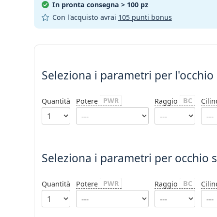
In pronta consegna
> 100 pz
Con l'acquisto avrai
105 punti bonus
Seleziona i parametri
Seleziona i parametri
per l'occhio
PWR
BC
Quantità
Potere
Raggio
Cili
Seleziona i parametri per occhio s
PWR
BC
Quantità
Potere
Raggio
Cili