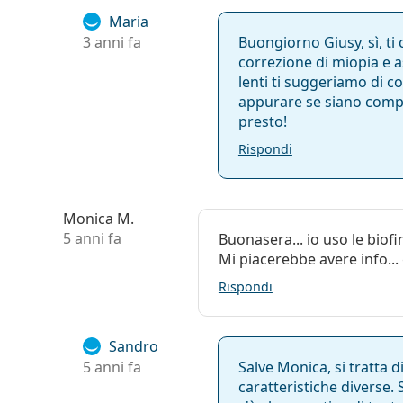
Maria
Peso:
483 g
3 anni fa
Buongiorno Giusy, sì, ti 
Altro
correzione di miopia e 
lenti ti suggeriamo di co
Categorie:
Lenti mensili
appurare se siano compati
Lenti toriche
presto!
Lenti in forma
Rispondi
Lenti a contat
Conservanti:
Polyhexamethy
EDTA
Monica M.
5 anni fa
Buonasera... io uso le biofi
Mi piacerebbe avere info...
Rispondi
Sandro
5 anni fa
Salve Monica, si tratta 
caratteristiche diverse. S