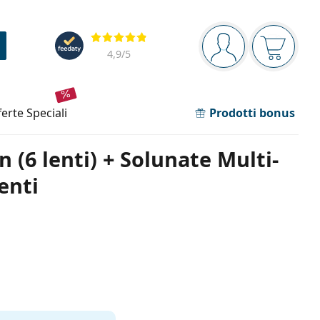
Barra di navigazione
Valutazione
sei connesso
Il carrel
4,9
/5
fferte speciali
Prodotti bonus
 (6 lenti) + Solunate Multi-
enti