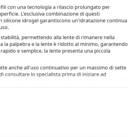
fili con una tecnologia a rilascio prolungato per
uperficie. L'esclusiva combinazione di questi
in silicone idrogel garantiscono un'idratazione continua
'uso.
 stabilità, permettendo alla lente di rimanere nella
tra la palpebra e la lente è ridotto al minimo, garantendo
 rapido e semplice, la lente presenta una piccola
atte anche all'uso continuativo per un massimo di sette
i consultare lo specialista prima di iniziare ad
i garantire la massima sicurezza e la salute degli occhi.
Astigmatism offer?
one idrogel altamente traspirante che migliora l'apporto
sione più nitida e a un maggiore comfort.