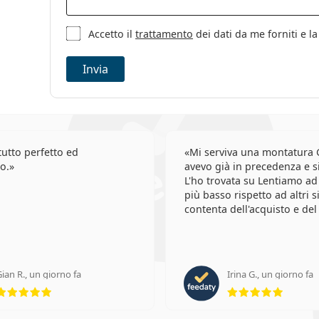
Lenti settimana
Accetto il
trattamento
dei dati da me forniti e 
Invia
utto perfetto ed
Mi serviva una montatura 
o.
avevo già in precedenza e si
L'ho trovata su Lentiamo ad
più basso rispetto ad altri s
contenta dell'acquisto e del
ian R., un giorno fa
Irina G., un giorno fa
valutazione 5 di 5
valutaz