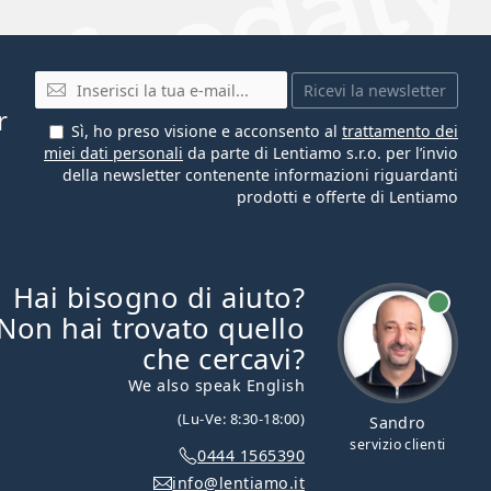
E-mail
Ricevi la newsletter
r
Sì, ho preso visione e acconsento al
trattamento dei
miei dati personali
da parte di Lentiamo s.r.o. per l’invio
della newsletter contenente informazioni riguardanti
prodotti e offerte di Lentiamo
Hai bisogno di aiuto?
è online
Non hai trovato quello
che cercavi?
We also speak English
(Lu-Ve: 8:30-18:00)
Sandro
servizio clienti
0444 1565390
info@lentiamo.it