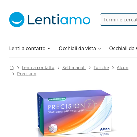
Ricerca
Ho già un account cliente Lentiam
Navigazione del sito
Soluzioni
Tutto sugli acquisti
Lenti a contatto
Occhiali da vista
Occhiali da 
Lenti a contatto
Settimanali
Toriche
Alcon
Precision