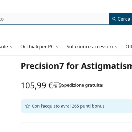
Cerca
o
sole
Occhiali per PC
Soluzioni e accessori
o
Precision7 for Astigmatism
105,99 €
Spedizione gratuita!
Con l'acquisto avrai
265 punti bonus
Seleziona i parametri