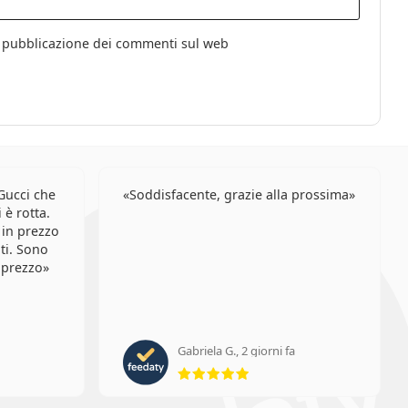
li
la pubblicazione dei commenti sul web
Gucci che
Soddisfacente, grazie alla prossima
 è rotta.
 in prezzo
iti. Sono
 prezzo
Gabriela G., 2 giorni fa
ione 5 di 5
valutazione 5 di 5