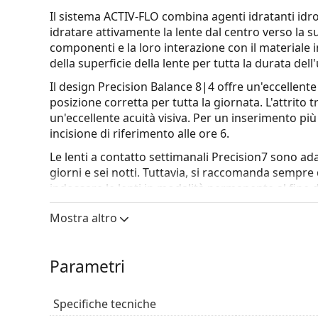
Il sistema ACTIV-FLO combina agenti idratanti idro
idratare attivamente la lente dal centro verso la s
componenti e la loro interazione con il materiale 
della superficie della lente per tutta la durata dell
Il design Precision Balance 8|4 offre un'eccellente
posizione corretta per tutta la giornata. L'attrito 
un'eccellente acuità visiva. Per un inserimento più
incisione di riferimento alle ore 6.
Le lenti a contatto settimanali Precision7 sono ad
giorni e sei notti. Tuttavia, si raccomanda sempre d
indossare le lenti in modalità permanente al fine d
Mostra altro
Caratteristiche principali
Quali sono i vantaggi offerti dalle Precision7 for 
Parametri
Elevata traspirabilità:
il Serafilcon A è un silic
di ossigeno alla cornea, contribuendo a una vi
Specifiche tecniche