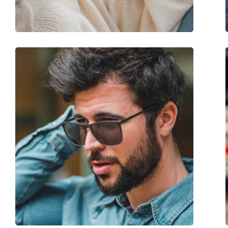
Peso:
45 g
Naselli regolabili:
No
Accessori
Custodia:
Sì
Panno per pulizia:
Sì
Altro
Sesso:
Uomo
Categorie:
Occhiali da sole
Marca:
Polo Ralph Lauren
Utilizzo:
Moda
Codice:
0PH 4133 500371 59