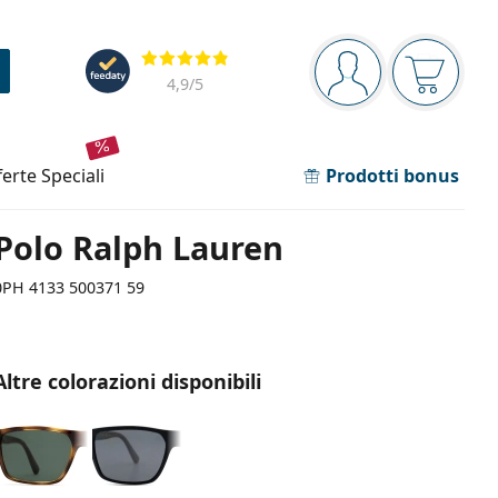
Barra di navigazione
Valutazione
sei connesso
Il carrel
4,9
/5
fferte speciali
Prodotti bonus
Polo Ralph Lauren
0PH 4133 500371 59
Altre colorazioni disponibili