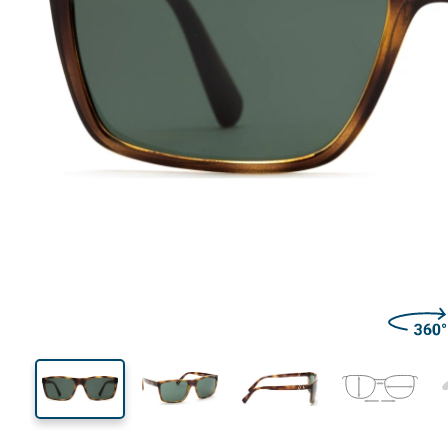
137 mm
Larghezza montatura
Diametr
lente (Cali
42 mm
59 mm
Altezza lente
Diametro lente (Calibro)