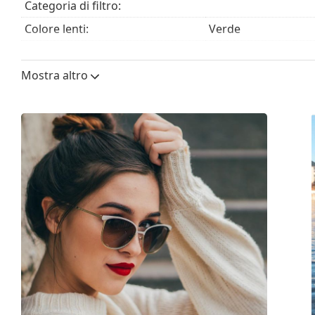
Categoria di filtro:
Colore lenti:
Verde
Altezza lente:
42 mm
Mostra altro
Diametro lente (Calibro):
59 mm
Materiale delle lenti:
Plastica
Filtro UV 400:
Sì
Montatura
Forma montatura:
Rettangolare
Colore montatura:
Marrone
Materiale montatura:
Plastica
Taglia:
M
Larghezza montatura:
137 mm
Lunghezza asta (Asta):
145 mm
Ponte:
17 mm