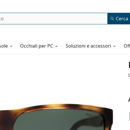
Cerca
o
sole
Occhiali per PC
Soluzioni e accessori
o