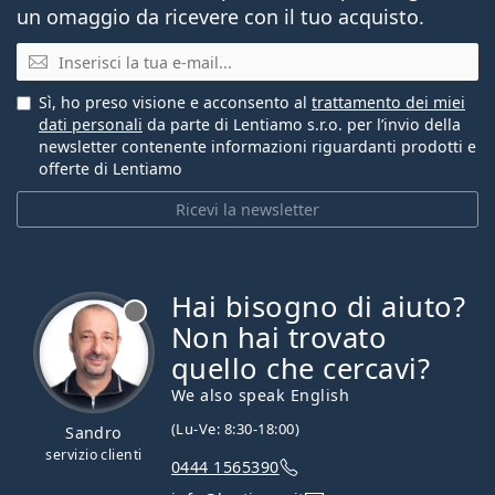
un omaggio da ricevere con il tuo acquisto.
E-mail
Sì, ho preso visione e acconsento al
trattamento dei miei
dati personali
da parte di Lentiamo s.r.o. per l’invio della
newsletter contenente informazioni riguardanti prodotti e
offerte di Lentiamo
Ricevi la newsletter
Hai bisogno di aiuto?
è offline
Non hai trovato
quello che cercavi?
We also speak English
(Lu-Ve: 8:30-18:00)
Sandro
servizio clienti
0444 1565390