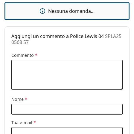
Custodia:
Sì
Nessuna domanda...
Panno per
Sì
pulizia:
Altro
Aggiungi un commento a Police Lewis 04
SPLA25
Sesso:
Uomo
0568 57
Categorie:
Occhiali da sole
Commento
*
Marca:
Police
Utilizzo:
Moda
Codice:
SPLA25 0568 57
Nome
*
Tua e-mail
*