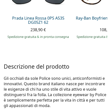
è offline
Persol
Prada
Prada Linea Rossa 0PS A53S
Ray-Ban Boyfriend
DG05Z1 62
Tutte le marche
238,90 €
108,9
Spedizione gratuita
&
in pronta consegna
Spedizione gratuita
&
i
Descrizione del prodotto
Gli occhiali da sole Police sono unici, anticonformisti e
innovativi. Questo brand italiano nasce per incontrare
le esigenze di chi ha uno stile di vita attivo e vuole
distinguersi fra la folla. La collezione eyewear by Police
è semplicemente perfetta per la vita in città e per tutti
gli appassionati di moda.