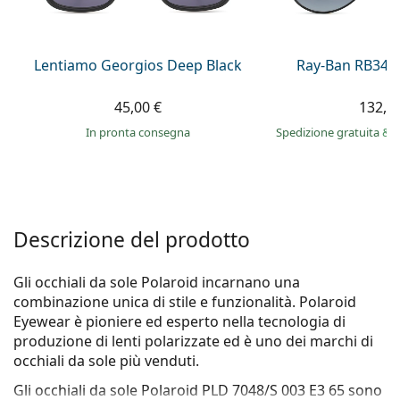
è offline
Persol
Prada
Lentiamo Georgios Deep Black
Ray-Ban RB345
Tutte le marche
45,00 €
132,9
in pronta consegna
Spedizione gratuita
&
i
Descrizione del prodotto
Gli occhiali da sole Polaroid incarnano una
combinazione unica di stile e funzionalità. Polaroid
Eyewear è pioniere ed esperto nella tecnologia di
produzione di lenti polarizzate ed è uno dei marchi di
occhiali da sole più venduti.
Gli occhiali da sole
Polaroid PLD 7048/S 003 E3 65
sono