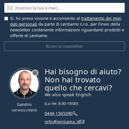
E-mail
Sì, ho preso visione e acconsento al
trattamento dei miei
dati personali
da parte di Lentiamo s.r.o. per l’invio della
newsletter contenente informazioni riguardanti prodotti e
offerte di Lentiamo
Ricevi la newsletter
Hai bisogno di aiuto?
è offline
Non hai trovato
quello che cercavi?
We also speak English
(Lu-Ve: 8:30-18:00)
Sandro
servizio clienti
0444 1565390
info@lentiamo.it