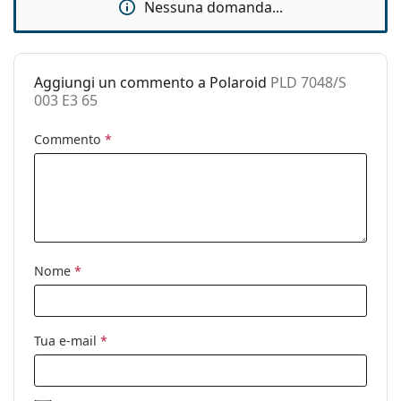
Nessuna domanda...
Custodia:
No
Panno per
Sì
pulizia:
Aggiungi un commento a Polaroid
PLD 7048/S
Altro
003 E3 65
Sesso:
Unisex
Commento
*
Categorie:
Occhiali da sole
Marca:
Polaroid
Utilizzo:
Moda
Codice:
PLD 7048/S 003 E3 65
Nome
*
Tua e-mail
*