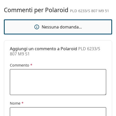
Cerniere a
No
Commenti per Polaroid
PLD 6233/S 807 M9 51
molla:
Accessori
Nessuna domanda...
Custodia:
Sì
Panno per
Sì
pulizia:
Aggiungi un commento a Polaroid
PLD 6233/S
Altro
807 M9 51
Sesso:
Unisex
Commento
*
Categorie:
Occhiali da sole
Marca:
Polaroid
Utilizzo:
Moda
Codice:
PLD 6233/S 807 M9 51
Nome
*