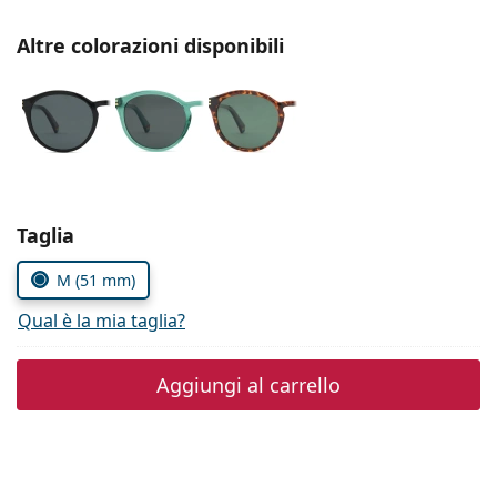
0444 1565390
Gucci
Tutte le soluzioni
Tutte le marche
Altre colorazioni disponibili
è online
Persol
Prada
Tutte le marche
Seleziona i parametri
Taglia
M (51 mm)
Qual è la mia taglia?
Aggiungi al carrello