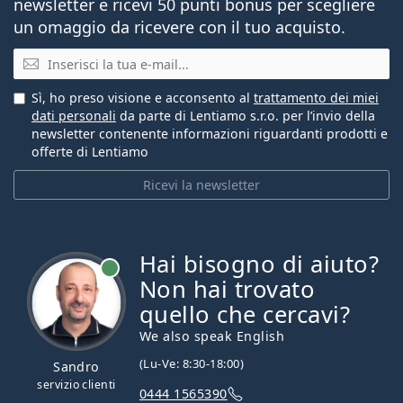
newsletter e ricevi 50 punti bonus per scegliere
un omaggio da ricevere con il tuo acquisto.
E-mail
Sì, ho preso visione e acconsento al
trattamento dei miei
dati personali
da parte di Lentiamo s.r.o. per l’invio della
newsletter contenente informazioni riguardanti prodotti e
offerte di Lentiamo
Ricevi la newsletter
Hai bisogno di aiuto?
è online
Non hai trovato
quello che cercavi?
We also speak English
(Lu-Ve: 8:30-18:00)
Sandro
servizio clienti
0444 1565390