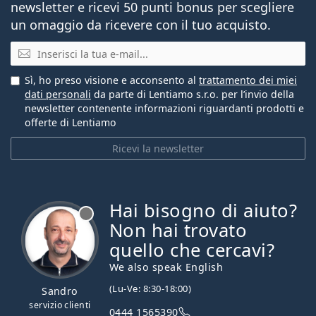
newsletter e ricevi 50 punti bonus per scegliere
un omaggio da ricevere con il tuo acquisto.
E-mail
Sì, ho preso visione e acconsento al
trattamento dei miei
dati personali
da parte di Lentiamo s.r.o. per l’invio della
newsletter contenente informazioni riguardanti prodotti e
offerte di Lentiamo
Ricevi la newsletter
Hai bisogno di aiuto?
è offline
Non hai trovato
quello che cercavi?
We also speak English
(Lu-Ve: 8:30-18:00)
Sandro
servizio clienti
0444 1565390