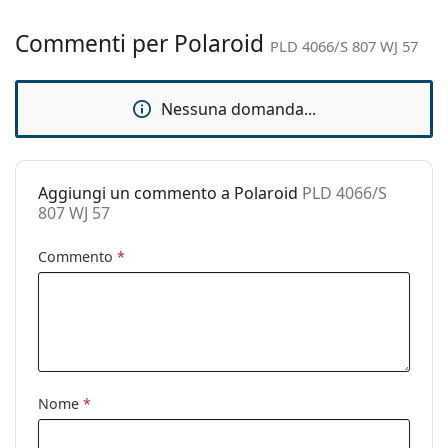
regolabili:
Accessori
Commenti per Polaroid
PLD 4066/S 807 WJ 57
Custodia:
No
Panno per
Sì
Nessuna domanda...
pulizia:
Altro
Sesso:
Donna
Aggiungi un commento a Polaroid
PLD 4066/S
807 WJ 57
Categorie:
Occhiali da sole
Marca:
Polaroid
Commento
*
Utilizzo:
Moda
Codice:
PLD 4066/S 807 WJ 57
Anche con lenti
No
graduate:
Nome
*