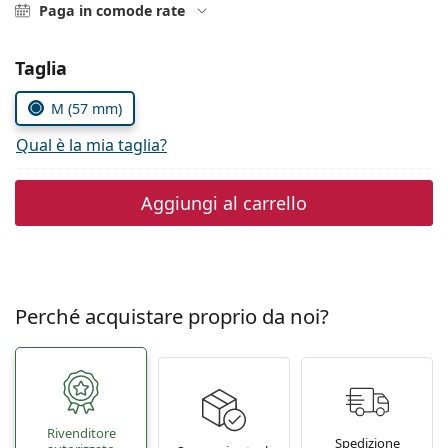
è offline
Persol
Paga in comode rate
Prada
Seleziona i parametri
Taglia
Tutte le marche
M (57 mm)
Qual è la mia taglia?
Aggiungi al carrello
Perché acquistare proprio da noi?
Rivenditore
Spedizione