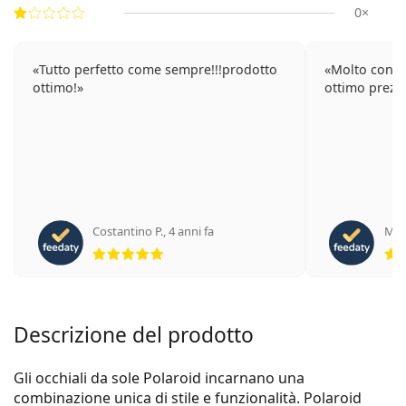
0×
Tutto perfetto come sempre!!!prodotto
Molto conten
ottimo!
ottimo prezz
Costantino P.
,
4 anni fa
Mari
valutazione 5 di 5
Descrizione del prodotto
Gli occhiali da sole Polaroid incarnano una
combinazione unica di stile e funzionalità. Polaroid