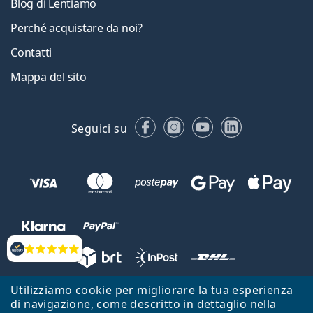
Blog di Lentiamo
Perché acquistare da noi?
Contatti
Mappa del sito
Facebook
Instagram
YouTube
LinkedIn
Seguici su
Valutazione
Utilizziamo cookie per migliorare la tua esperienza
Lentiamo s.r.o., Vídeňská 12, 37833 Nová Bystřice, Repubblica Ceca.
di navigazione, come descritto in dettaglio nella
Partita IVA: CZ26104784