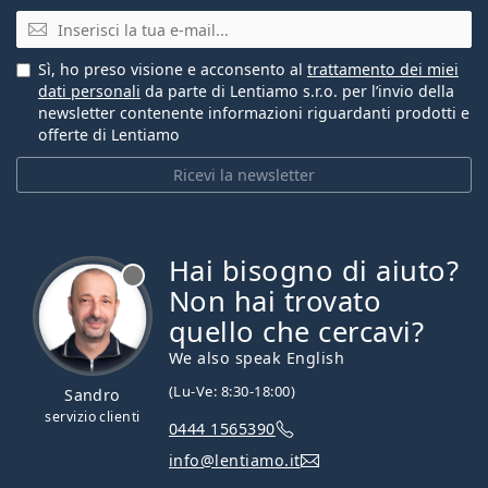
E-mail
Sì, ho preso visione e acconsento al
trattamento dei miei
dati personali
da parte di Lentiamo s.r.o. per l’invio della
newsletter contenente informazioni riguardanti prodotti e
offerte di Lentiamo
Ricevi la newsletter
Hai bisogno di aiuto?
è offline
Non hai trovato
quello che cercavi?
We also speak English
(Lu-Ve: 8:30-18:00)
Sandro
servizio clienti
0444 1565390
info@lentiamo.it