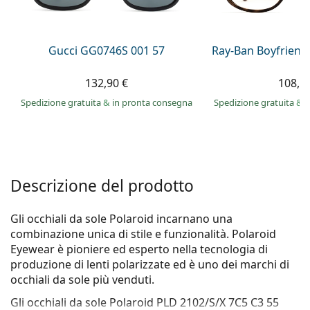
è offline
Persol
Prada
Gucci GG0746S 001 57
Ray-Ban Boyfriend
Tutte le marche
132,90 €
108,9
Spedizione gratuita
&
in pronta consegna
Spedizione gratuita
&
i
Descrizione del prodotto
Gli occhiali da sole Polaroid incarnano una
combinazione unica di stile e funzionalità. Polaroid
Eyewear è pioniere ed esperto nella tecnologia di
produzione di lenti polarizzate ed è uno dei marchi di
occhiali da sole più venduti.
Gli occhiali da sole
Polaroid PLD 2102/S/X 7C5 C3 55