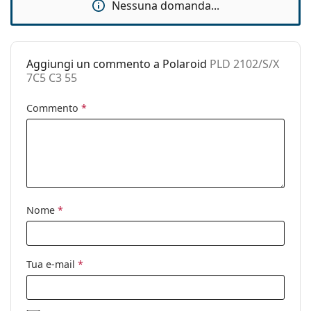
Nessuna domanda...
pulizia:
Altro
Sesso:
Uomo
Aggiungi un commento a Polaroid
PLD 2102/S/X
7C5 C3 55
Categorie:
Occhiali da sole
Marca:
Polaroid
Commento
*
Utilizzo:
Moda
Codice:
PLD 2102/S/X 7C5 C3 55
Nome
*
Tua e-mail
*