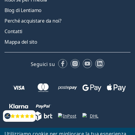
Blog di Lentiamo
Perché acquistare da noi?
Contatti
Mappa del sito
Facebook
Instagram
YouTube
LinkedIn
Seguici su
Valutazione
Lentiamo s.r.o., Vídeňská 12, 37833 Nová Bystřice, Repubblica Ceca.
Utilizziamo cookie per migliorare la tua esperienza