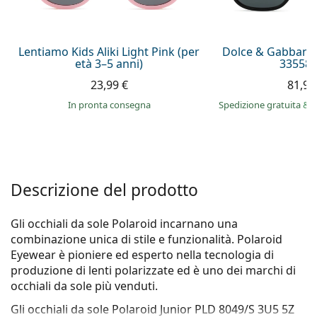
è offline
Persol
Prada
Lentiamo Kids Aliki Light Pink (per
Dolce & Gabbana
età 3–5 anni)
335587
Tutte le marche
23,99 €
81,99
in pronta consegna
Spedizione gratuita
&
i
Descrizione del prodotto
Gli occhiali da sole Polaroid incarnano una
combinazione unica di stile e funzionalità. Polaroid
Eyewear è pioniere ed esperto nella tecnologia di
produzione di lenti polarizzate ed è uno dei marchi di
occhiali da sole più venduti.
Gli occhiali da sole
Polaroid Junior PLD 8049/S 3U5 5Z