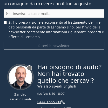
un omaggio da ricevere con il tuo acquisto.
E-mail
Sì, ho preso visione e acconsento al
trattamento dei miei
dati personali
da parte di Lentiamo s.r.o. per l’invio della
newsletter contenente informazioni riguardanti prodotti e
offerte di Lentiamo
Ricevi la newsletter
Hai bisogno di aiuto?
è offline
Non hai trovato
quello che cercavi?
We also speak English
(Lu-Ve: 8:30-18:00)
Sandro
servizio clienti
0444 1565390