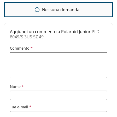
Cerniere a
No
molla:
Nessuna domanda...
Accessori
Custodia:
No
Aggiungi un commento a Polaroid Junior
PLD
Panno per
Sì
8049/S 3U5 5Z 49
pulizia:
Altro
Commento
*
Sesso:
Bambino
Categorie:
Occhiali da sole
Marca:
Polaroid
Utilizzo:
Moda
Nome
*
Codice:
PLD 8049/S 3U5 5Z 49
Tua e-mail
*