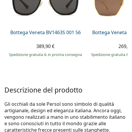
è offline
Persol
Prada
Tutte le marche
Bottega Veneta BV1463S 001 56
Bottega Veneta B
389,90 €
269,9
Spedizione gratuita
&
in pronta consegna
Spedizione gratuita
&
i
Descrizione del prodotto
Gli occhiali da sole Persol sono simbolo di qualità
artigianale, design ed eleganza italiana. Ancora oggi,
vengono realizzati a mano in uno stabilimento italiano
e sono conosciuti in tutto il mondo grazie alle
caratteristiche frecce presenti sulle stanghette.