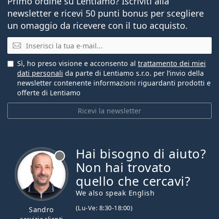
Primo ordine su Lentiamo? Iscriviti alla
newsletter e ricevi 50 punti bonus per scegliere
un omaggio da ricevere con il tuo acquisto.
E-mail
Sì, ho preso visione e acconsento al
trattamento dei miei
dati personali
da parte di Lentiamo s.r.o. per l’invio della
newsletter contenente informazioni riguardanti prodotti e
offerte di Lentiamo
Ricevi la newsletter
Hai bisogno di aiuto?
è offline
Non hai trovato
quello che cercavi?
We also speak English
(Lu-Ve: 8:30-18:00)
Sandro