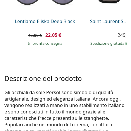
è offline
Persol
Prada
Lentiamo Eliska Deep Black
Saint Laurent SL 
Tutte le marche
22,05 €
249,9
45,00 €
in pronta consegna
Spedizione gratuita
&
i
Descrizione del prodotto
Gli occhiali da sole Persol sono simbolo di qualità
artigianale, design ed eleganza italiana. Ancora oggi,
vengono realizzati a mano in uno stabilimento italiano
e sono conosciuti in tutto il mondo grazie alle
caratteristiche frecce presenti sulle stanghette.
Popolari anche nel mondo del cinema, con il loro