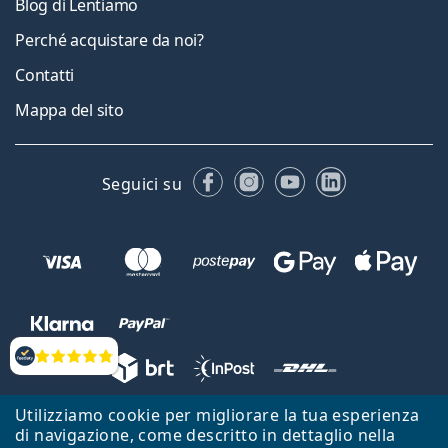
Blog di Lentiamo
Perché acquistare da noi?
Contatti
Mappa del sito
Facebook
Instagram
YouTube
LinkedIn
Seguici su
Valutazione
Utilizziamo cookie per migliorare la tua esperienza
Lentiamo s.r.o., Vídeňská 12, 37833 Nová Bystřice, Repubblica Ceca.
di navigazione, come descritto in dettaglio nella
Partita IVA: CZ26104784