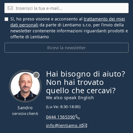
E-mail
Sì, ho preso visione e acconsento al
trattamento dei miei
dati personali
da parte di Lentiamo s.r.o. per l’invio della
newsletter contenente informazioni riguardanti prodotti e
offerte di Lentiamo
Ricevi la newsletter
Hai bisogno di aiuto?
è offline
Non hai trovato
quello che cercavi?
We also speak English
(Lu-Ve: 8:30-18:00)
Sandro
servizio clienti
0444 1565390
info@lentiamo.it