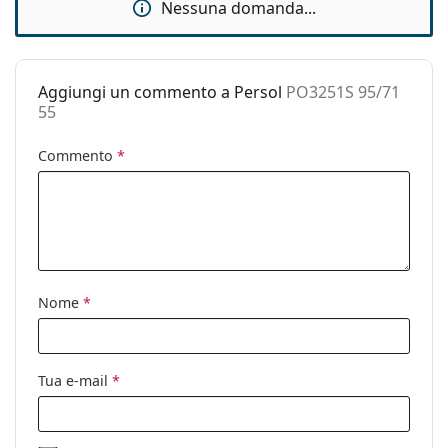
Nessuna domanda...
pulizia:
Altro
Sesso:
Donna
Aggiungi un commento a Persol
PO3251S 95/71
55
Categorie:
Occhiali da sole
Marca:
Persol
Commento
*
Utilizzo:
Moda
Codice:
PO3251S 95/71 55
Anche con lenti
No
graduate:
Nome
*
Tua e-mail
*