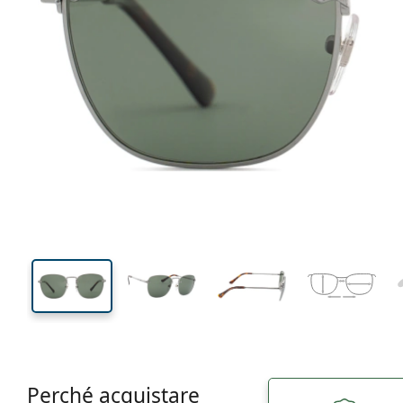
136 mm
Larghezza montatura
Diametr
lente (Cali
48 mm
54 mm
Altezza lente
Diametro lente (Calibro)
Perché acquistare