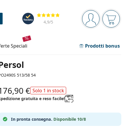
Barra di navigazione
Valutazione
sei connesso
Il carrel
4,9
/5
fferte speciali
Prodotti bonus
Persol
PO2490S 513/58 54
176,90 €
Solo 1 in stock
Spedizione gratuita e reso facile!
In pronta consegna.
Disponibile 10/8