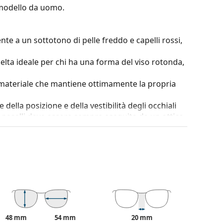
odello da uomo.
nte a un sottotono di pelle freddo e capelli rossi,
elta ideale per chi ha una forma del viso rotonda,
, materiale che mantiene ottimamente la propria
della posizione e della vestibilità degli occhiali
 naselli deve essere sempre eseguita da un ottico
erare il contrasto o distorcere i colori.
ità, il cui innegabile vantaggio è la sua eccezionale
per le sue eccellenti proprietà ottiche rispetto ad
 occhiali da sole.
, gli occhiali da sole offrono una visione perfetta,
i dalle radiazioni ultraviolette. Migliorano la
48 mm
54 mm
20 mm