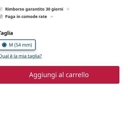
Rimborso garantito 30 giorni
Paga in comode rate
Seleziona i parametri
Taglia
M (54 mm)
Qual è la mia taglia?
Aggiungi al carrello