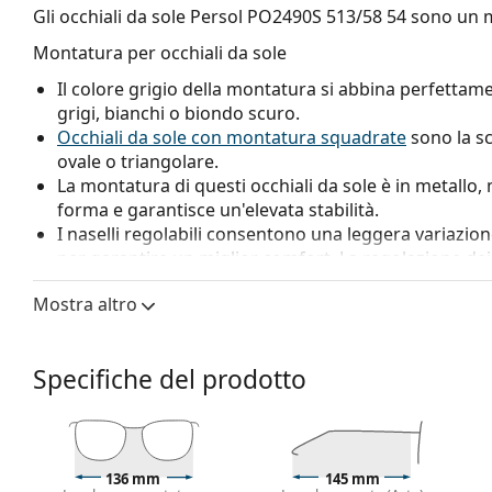
Gli occhiali da sole
Persol PO2490S 513/58 54
sono un m
Montatura per occhiali da sole
Il colore grigio della montatura si abbina perfettame
grigi, bianchi o biondo scuro.
Occhiali da sole con montatura squadrate
sono la sc
ovale o triangolare.
La montatura di questi occhiali da sole è in metallo
forma e garantisce un'elevata stabilità.
I naselli regolabili consentono una leggera variazione 
per garantire un miglior comfort. La regolazione dei
esperto per evitare di danneggiare la montatura.
Mostra altro
Lenti per occhiali da sole
Le lenti verdi riducono l'intensità della luce senza alt
Specifiche del prodotto
Le lenti sono realizzate in vetro minerale di alta qual
resistenza ai graffi. Il vetro minerale si caratterizza 
altri materiali utilizzati per la produzione di lenti per
Grazie all'esclusiva tecnologia delle
lenti polarizzate
eliminano i riflessi indesiderati e proteggono gli occh
136 mm
145 mm