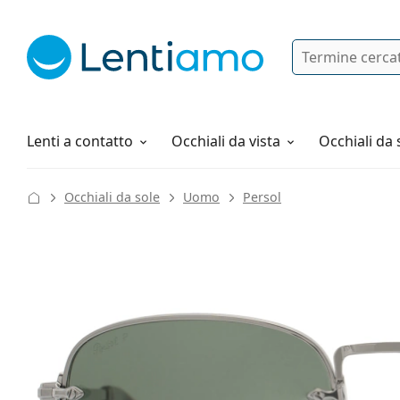
Ricerca
Ho già un account cliente Lentiam
Navigazione del sito
Soluzioni
Tutto sugli acquisti
Lenti a contatto
Occhiali da vista
Occhiali da 
Occhiali da sole
Uomo
Persol