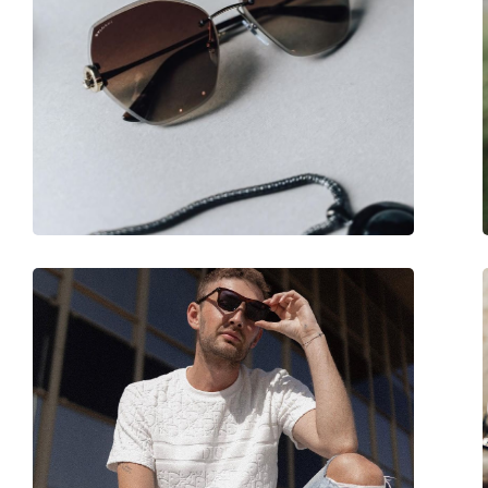
Sesso:
Uomo
Categorie:
Occhiali da sole
Marca:
Persol
Utilizzo:
Moda
Codice:
PO2490S 513/58 54
Anche con lenti graduate:
No