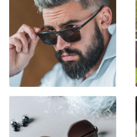
Forma montatura:
Squadrata
Colore montatura:
Grigio
Materiale montatura:
Metallo
Taglia:
M
Larghezza montatura:
136 mm
Lunghezza asta (Asta):
145 mm
Ponte:
20 mm
Peso:
135 g
Naselli regolabili:
Sì
Cerniere a molla:
No
Accessori
Custodia:
Sì
Panno per pulizia:
Sì
Altro