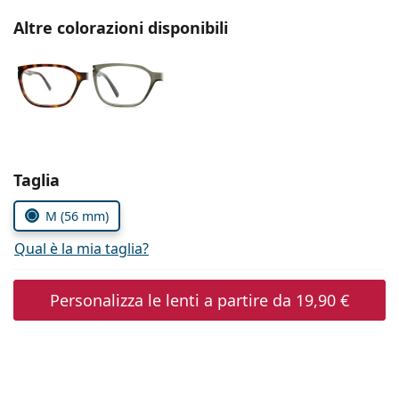
è offline
Persol
Altre colorazioni disponibili
Prada
Tutte le marche
Seleziona i parametri
Taglia
M (56 mm)
Qual è la mia taglia?
Personalizza le lenti a partire da
19,90 €