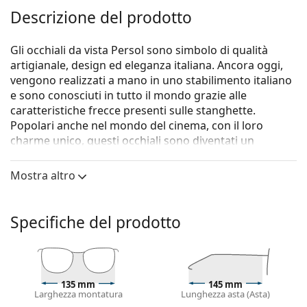
Descrizione del prodotto
Gli occhiali da vista Persol sono simbolo di qualità
artigianale, design ed eleganza italiana. Ancora oggi,
vengono realizzati a mano in uno stabilimento italiano
e sono conosciuti in tutto il mondo grazie alle
caratteristiche frecce presenti sulle stanghette.
Popolari anche nel mondo del cinema, con il loro
charme unico, questi occhiali sono diventati un
accessorio irrinunciabile grazie alla loro alta qualità e
ai design tradizionali che hanno fatto di Persol un
Mostra altro
brand di culto.
Gli occhiali
Persol 0PO3298V 24 56
sono un modello da
Specifiche del prodotto
uomo.
Montatura per occhiali
Il colore marrone della montatura si abbina
perfettamente a un sottotono di pelle caldo e capelli
135 mm
145 mm
Larghezza montatura
Lunghezza asta (Asta)
castano chiaro, nero o biondo scuro.