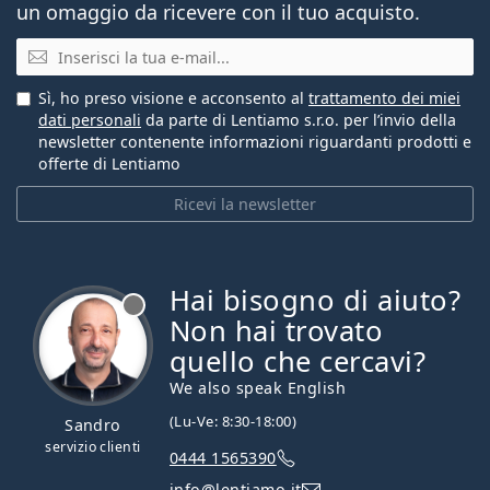
un omaggio da ricevere con il tuo acquisto.
E-mail
Sì, ho preso visione e acconsento al
trattamento dei miei
dati personali
da parte di Lentiamo s.r.o. per l’invio della
newsletter contenente informazioni riguardanti prodotti e
offerte di Lentiamo
Ricevi la newsletter
Hai bisogno di aiuto?
è offline
Non hai trovato
quello che cercavi?
We also speak English
(Lu-Ve: 8:30-18:00)
Sandro
servizio clienti
0444 1565390
info@lentiamo.it