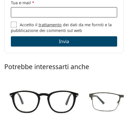
Tua e-mail
*
Panno per
Sì
pulizia:
Altro
Accetto il
trattamento
dei dati da me forniti e la
Sesso:
Uomo
pubblicazione dei commenti sul web
Categorie:
Occhiali da vista
Invia
Marca:
Persol
Codice:
0PO3298V 24 56
Potrebbe interessarti anche