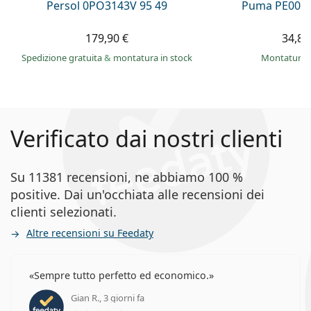
Persol 0PO3143V 95 49
Puma PE0027
179,90 €
34,89
Spedizione gratuita
&
montatura in stock
montatura 
Verificato dai nostri clienti
Su 11381 recensioni, ne abbiamo 100 %
positive. Dai un'occhiata alle recensioni dei
clienti selezionati.
Altre recensioni su Feedaty
Sempre tutto perfetto ed economico.
Gian R., 3 giorni fa
valutazione 5 di 5