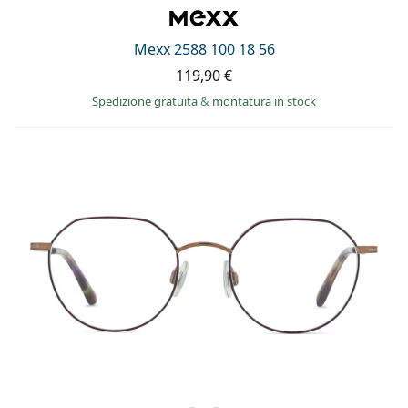
0444 1565390
Gucci
Tutte le soluzioni
Tutte le marche
è online
Persol
Mexx 2588 100 18 56
119,90 €
Prada
Spedizione gratuita
&
montatura in stock
Tutte le marche