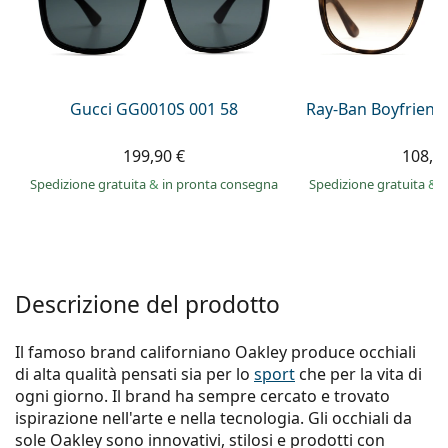
0444 1565390
Gucci
Tutte le soluzioni
Tutte le marche
è online
Persol
Prada
Gucci GG0010S 001 58
Ray-Ban Boyfriend
Tutte le marche
199,90 €
108,9
Spedizione gratuita
&
in pronta consegna
Spedizione gratuita
&
i
Descrizione del prodotto
Il famoso brand californiano Oakley produce occhiali
di alta qualità pensati sia per lo
sport
che per la vita di
ogni giorno. Il brand ha sempre cercato e trovato
ispirazione nell'arte e nella tecnologia. Gli occhiali da
sole Oakley sono innovativi, stilosi e prodotti con