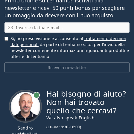
Primo ordine su Lentiamo? Iscriviti alla
newsletter e ricevi 50 punti bonus per scegliere
un omaggio da ricevere con il tuo acquisto.
E-mail
Sì, ho preso visione e acconsento al
trattamento dei miei
dati personali
da parte di Lentiamo s.r.o. per l’invio della
newsletter contenente informazioni riguardanti prodotti e
offerte di Lentiamo
Ricevi la newsletter
Hai bisogno di aiuto?
è online
Non hai trovato
quello che cercavi?
We also speak English
(Lu-Ve: 8:30-18:00)
Sandro
servizio clienti