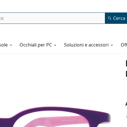
Cerca
o
sole
Occhiali per PC
Soluzioni e accessori
o