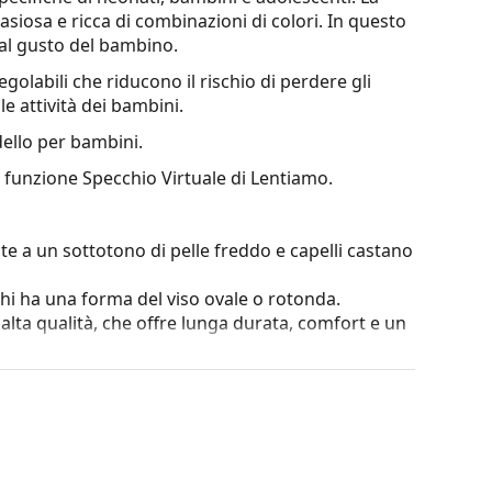
tasiosa e ricca di combinazioni di colori. In questo
e al gusto del bambino.
egolabili che riducono il rischio di perdere gli
e attività dei bambini.
llo per bambini.
a funzione Specchio Virtuale di Lentiamo.
te a un sottotono di pelle freddo e capelli castano
chi ha una forma del viso ovale o rotonda.
i alta qualità, che offre lunga durata, comfort e un
omuni. Eleveranno e completeranno il tuo stile
è la robustezza, la durata, il fatto che
ntro i danni. Questo tipo di montatura è adatto
za ottica.
o maggiore di oltre 90°, il che si traduce in un
nni e mantiene la giusta vestibilità più a lungo.