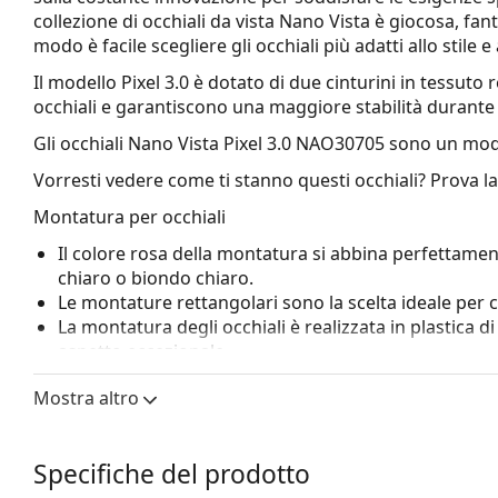
collezione di occhiali da vista Nano Vista è giocosa, fan
modo è facile scegliere gli occhiali più adatti allo stile 
Il modello Pixel 3.0 è dotato di due cinturini in tessuto r
occhiali e garantiscono una maggiore stabilità durante l
Gli occhiali
Nano Vista Pixel 3.0 NAO30705
sono un mode
Vorresti vedere come ti stanno questi occhiali? Prova l
Montatura per occhiali
Il colore rosa della montatura si abbina perfettamen
chiaro o biondo chiaro.
Le montature rettangolari sono la scelta ideale per 
La montatura degli occhiali è realizzata in plastica d
aspetto eccezionale.
Gli occhiali a montatura cerchiata sono quelli più c
Mostra altro
grazie al loro design evidente. Uno dei loro vantaggi 
racchiudono completamente la lente e proteggono co
a tutte le lenti, comprese quelle con maggiore poten
Specifiche del prodotto
Le cerniere a molla consentono alle aste un moviment
maggiore comfort. La montatura è più resistente ai da