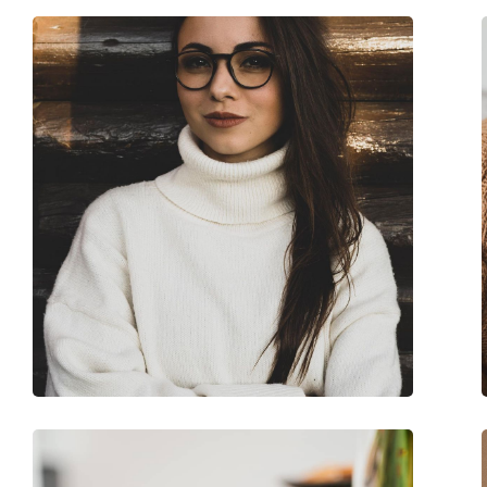
Sesso:
Bambino
Categorie:
Occhiali da vista
Marca:
Nano Vista