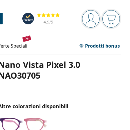
Barra di navigazione
Valutazione
sei connesso
Il carrel
4,9
/5
fferte speciali
Prodotti bonus
Nano Vista Pixel 3.0
NAO30705
Altre colorazioni disponibili