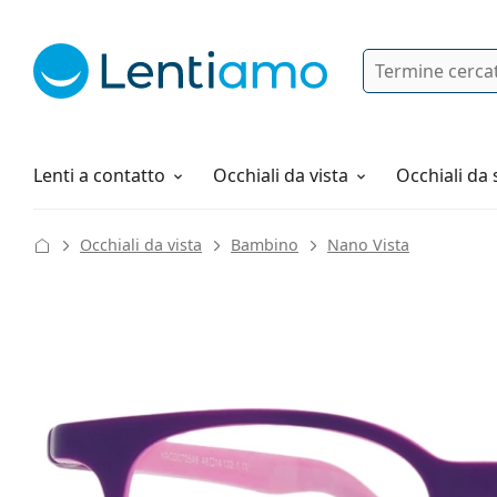
Ricerca
Ho già un account cliente Lentiam
Navigazione del sito
Soluzioni
Tutto sugli acquisti
Lenti a contatto
Occhiali da vista
Occhiali da 
Occhiali da vista
Bambino
Nano Vista