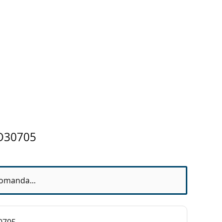
AO30705
omanda...
0705