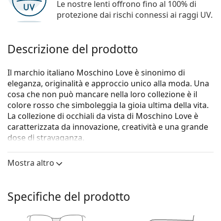
Le nostre lenti offrono fino al 100% di
protezione dai rischi connessi ai raggi UV.
Descrizione del prodotto
Il marchio italiano Moschino Love è sinonimo di
eleganza, originalità e approccio unico alla moda. Una
cosa che non può mancare nella loro collezione è il
colore rosso che simboleggia la gioia ultima della vita.
La collezione di occhiali da vista di Moschino Love è
caratterizzata da innovazione, creatività e una grande
dose di stravaganza.
Gli occhiali
Moschino Love MOL579 807 15 53
sono un
Mostra altro
modello da donna.
Montatura per occhiali
Specifiche del prodotto
Il colore nero della montatura si abbina
perfettamente a un sottotono di pelle freddo e
capelli biondo chiaro, castano chiaro o nero.