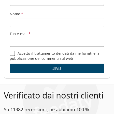
Accessori
Nome
*
Custodia:
Sì
Panno per
Sì
pulizia:
Tua e-mail
*
Altro
Sesso:
Donna
Categorie:
Occhiali da vista
Accetto il
trattamento
dei dati da me forniti e la
pubblicazione dei commenti sul web
Marca:
Moschino Love
Invia
Codice:
MOL579 807 15 53
Verificato dai nostri clienti
Su 11382 recensioni, ne abbiamo 100 %