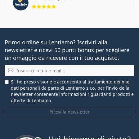
valutazione 5 di 5
Primo ordine su Lentiamo? Iscriviti alla
newsletter e ricevi 50 punti bonus per scegliere
un omaggio da ricevere con il tuo acquisto.
E-mail
Sì, ho preso visione e acconsento al
trattamento dei miei
dati personali
da parte di Lentiamo s.r.o. per l’invio della
newsletter contenente informazioni riguardanti prodotti e
offerte di Lentiamo
Ricevi la newsletter
è offline