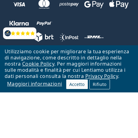
Valutazione
Utilizziamo cookie per migliorare la tua esperienza
Lentiamo s.r.o., Vídeňská 12, 37833 Nová Bystřice, Repubblica Ceca.
di navigazione, come descritto in dettaglio nella
Partita IVA: CZ26104784
nostra
Cookie Policy
. Per maggiori informazioni
sulle modalità e finalità per cui Lentiamo utilizza i
Torna alla Home Page
Vai all'inizio
dati personali consulta la nostra
Privacy Policy
.
Maggiori informazioni
Il sito Lentiamo.it è proprietà di Lentiamo s.r.o., che ne detiene la
Accetto
Rifiuto
gestione.
Online - per te - da 18 anni!