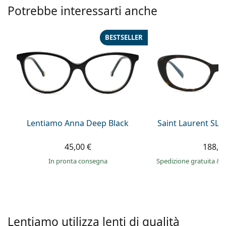
è offline
Persol
Potrebbe interessarti anche
Prada
BESTSELLER
Tutte le marche
Lentiamo Anna Deep Black
Saint Laurent SL 
45,00 €
188,9
in pronta consegna
Spedizione gratuita
&
Lentiamo utilizza lenti di qualità