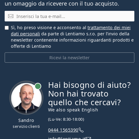
un omaggio da ricevere con il tuo acquisto.
E-mail
Sì, ho preso visione e acconsento al
trattamento dei miei
dati personali
da parte di Lentiamo s.r.o. per l’invio della
newsletter contenente informazioni riguardanti prodotti e
offerte di Lentiamo
Ricevi la newsletter
Hai bisogno di aiuto?
è online
Non hai trovato
quello che cercavi?
We also speak English
(Lu-Ve: 8:30-18:00)
Sandro
servizio clienti
0444 1565390
info@lentiamo.it