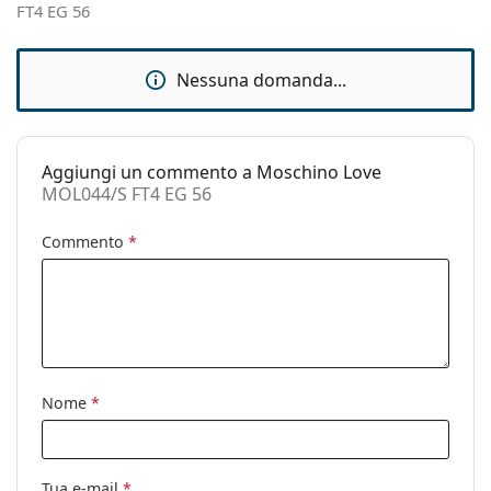
FT4 EG 56
Accessori
Custodia:
Sì
Nessuna domanda...
Panno per
Sì
pulizia:
Altro
Aggiungi un commento a Moschino Love
Sesso:
Donna
MOL044/S FT4 EG 56
Categorie:
Occhiali da sole
Commento
*
Marca:
Moschino Love
Utilizzo:
Moda
Codice:
MOL044/S FT4 EG 56
Nome
*
Tua e-mail
*