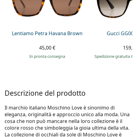
0444 1565390
Gucci
Tutte le soluzioni
Tutte le marche
è online
Persol
Prada
Lentiamo Petra Havana Brown
Gucci GG002
Tutte le marche
45,00 €
159,9
in pronta consegna
Spedizione gratuita
&
i
Descrizione del prodotto
Il marchio italiano Moschino Love è sinonimo di
eleganza, originalità e approccio unico alla moda. Una
cosa che non può mancare nella loro collezione è il
colore rosso che simboleggia la gioia ultima della vita.
La collezione di occhiali da sole di Moschino Love è